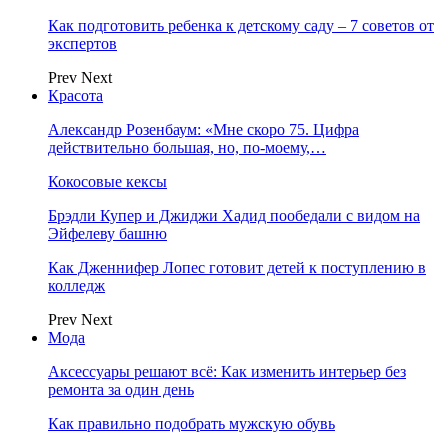
Как подготовить ребенка к детскому саду – 7 советов от
экспертов
Prev
Next
Красота
Александр Розенбаум: «Мне скоро 75. Цифра
действительно большая, но, по‑моему,…
Кокосовые кексы
Брэдли Купер и Джиджи Хадид пообедали с видом на
Эйфелеву башню
Как Дженнифер Лопес готовит детей к поступлению в
колледж
Prev
Next
Мода
Аксессуары решают всё: Как изменить интерьер без
ремонта за один день
Как правильно подобрать мужскую обувь