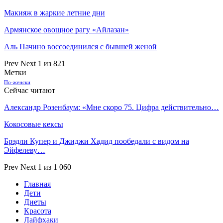
Макияж в жаркие летние дни
Армянское овощное рагу «Айлазан»
Аль Пачино воссоединился с бывшей женой
Prev
Next
1 из 821
Метки
По-женски
Сейчас читают
Александр Розенбаум: «Мне скоро 75. Цифра действительно…
Кокосовые кексы
Брэдли Купер и Джиджи Хадид пообедали с видом на
Эйфелеву…
Prev
Next
1 из 1 060
Главная
Дети
Диеты
Красота
Лайфхаки