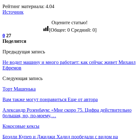
Рейтинг материала: 4.04
Источник
Оцените статью!
[Общее:
0
Средний:
0
]
0
27
Поделится
Предыдущая запись
Не водит машину и много работает: как сейчас живет Михаил
Ефремов
Следующая запись
Торт Машенька
Вам также могут понравиться
Еще от автора
Александр Розенбаум: «Мне скоро 75. Цифра действительно
большая, но, по‑моему,…
Кокосовые кексы
Брэдли Купер и Джиджи Хадид пообедали с видом на