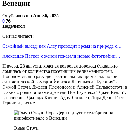
Венеции
Опубликовано
Авг 30, 2025
0
76
Поделится
Сейчас читают:
Семейный выезд: как Алсу проводит время на природе с…
Александр Петров с женой показали новые фотографии…
И вчера, 28 августа, красная ковровая дорожка буквально
ломилась от количества посетивших ее знаменитостей.
Поводом стали сразу две фестивальных премьеры: новой
фантастической комедии Йоргоса Лантимоса “Бугония” с
Эммой Стоун, Джесси Племонсом и Алисией Сильверстоун в
главных ролях, а также драмеди Ноа Баумбаха “Джей Келли”,
где снялись Джордж Клуни, Адам Сэндлер, Лора Дерн, Грета
Гервиг и другие.
Эмма Стоун