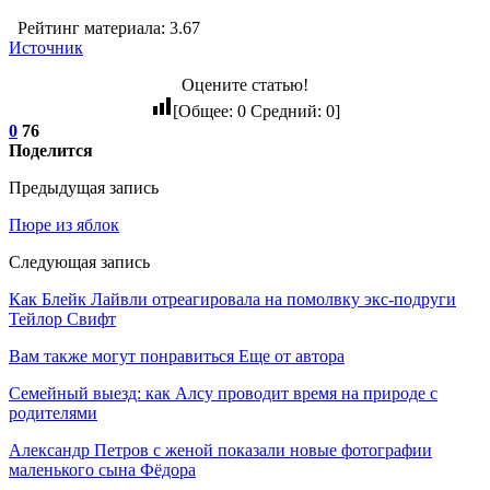
Рейтинг материала: 3.67
Источник
Оцените статью!
[Общее:
0
Средний:
0
]
0
76
Поделится
Предыдущая запись
Пюре из яблок
Следующая запись
Как Блейк Лайвли отреагировала на помолвку экс-подруги
Тейлор Свифт
Вам также могут понравиться
Еще от автора
Семейный выезд: как Алсу проводит время на природе с
родителями
Александр Петров с женой показали новые фотографии
маленького сына Фёдора