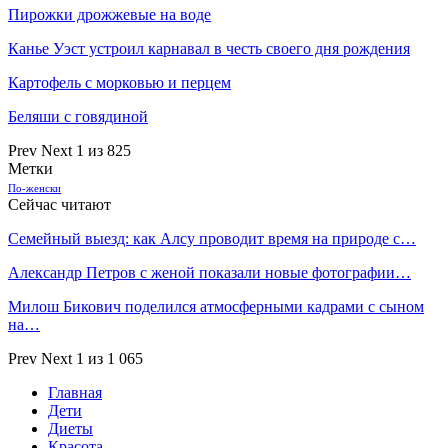
Пирожки дрожжевые на воде
Канье Уэст устроил карнавал в честь своего дня рождения
Картофель с морковью и перцем
Беляши с говядиной
Prev
Next
1 из 825
Метки
По-женски
Сейчас читают
Семейный выезд: как Алсу проводит время на природе с…
Александр Петров с женой показали новые фотографии…
Милош Бикович поделился атмосферными кадрами с сыном
на…
Prev
Next
1 из 1 065
Главная
Дети
Диеты
Красота