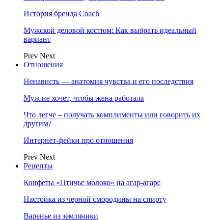
История бренда Coach
Мужской деловой костюм: Как выбрать идеальный
вариант
Prev
Next
Отношения
Ненависть — анатомия чувства и его последствия
Муж не хочет, чтобы жена работала
Что легче – получать комплименты или говорить их
другим?
Интернет-фейки про отношения
Prev
Next
Рецепты
Конфеты «Птичье молоко» на агар-агаре
Настойка из черной смородины на спирту
Варенье из земляники