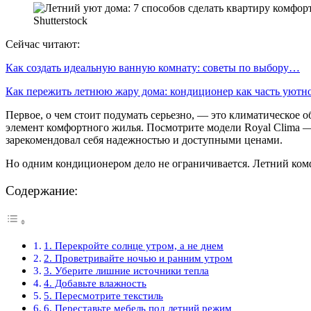
Shutterstock
Сейчас читают:
Как создать идеальную ванную комнату: советы по выбору…
Как пережить летнюю жару дома: кондиционер как часть уют
Первое, о чем стоит подумать серьезно, — это климатическое 
элемент комфортного жилья. Посмотрите модели Royal Clima
зарекомендовал себя надежностью и доступными ценами.
Но одним кондиционером дело не ограничивается. Летний комфор
Содержание:
1. Перекройте солнце утром, а не днем
2. Проветривайте ночью и ранним утром
3. Уберите лишние источники тепла
4. Добавьте влажность
5. Пересмотрите текстиль
6. Переставьте мебель под летний режим