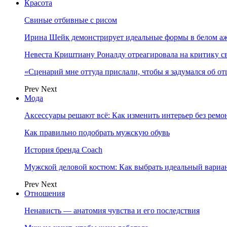
Красота
Свиные отбивные с рисом
Ирина Шейк демонстрирует идеальные формы в белом а
Невеста Криштиану Роналду отреагировала на критику с
«Сценарий мне оттуда прислали, чтобы я задумался об о
Prev
Next
Мода
Аксессуары решают всё: Как изменить интерьер без ремон
Как правильно подобрать мужскую обувь
История бренда Coach
Мужской деловой костюм: Как выбрать идеальный вариа
Prev
Next
Отношения
Ненависть — анатомия чувства и его последствия