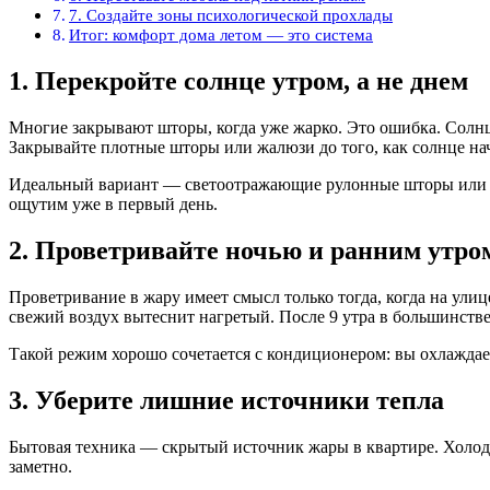
7. Создайте зоны психологической прохлады
Итог: комфорт дома летом — это система
1. Перекройте солнце утром, а не днем
Многие закрывают шторы, когда уже жарко. Это ошибка. Солнце
Закрывайте плотные шторы или жалюзи до того, как солнце нач
Идеальный вариант — светоотражающие рулонные шторы или те
ощутим уже в первый день.
2. Проветривайте ночью и ранним утро
Проветривание в жару имеет смысл только тогда, когда на улиц
свежий воздух вытеснит нагретый. После 9 утра в большинстве
Такой режим хорошо сочетается с кондиционером: вы охлаждае
3. Уберите лишние источники тепла
Бытовая техника — скрытый источник жары в квартире. Холоди
заметно.