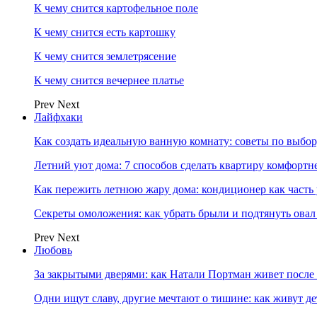
К чему снится картофельное поле
К чему снится есть картошку
К чему снится землетрясение
К чему снится вечернее платье
Prev
Next
Лайфхаки
Как создать идеальную ванную комнату: советы по выбор
Летний уют дома: 7 способов сделать квартиру комфортн
Как пережить летнюю жару дома: кондиционер как часть
Секреты омоложения: как убрать брыли и подтянуть овал
Prev
Next
Любовь
За закрытыми дверями: как Натали Портман живет после 
Одни ищут славу, другие мечтают о тишине: как живут