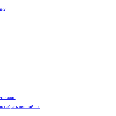
им?
сть талии
но набрать лишний вес