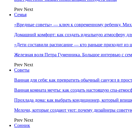
Prev
Next
Семья
«Вредные советы» — ключ к современному ребенку. Ми
Домашний комфорт: как создать идеальную атмосферу дл
«Дети составили расписание — кто раньше приходит из ш
Железная воля Петра Гуменника. Большое интервью с се
Prev
Next
Советы
Ванная для себя: как превратить обычный санузел в прос
Ванная комната мечты: как создать настоящую спа-атмосф
Прохлада дома: как выбрать кондиционер, который впише
Мелочи, которые создают уют: почему дизайнеры совет
Prev
Next
Сонник