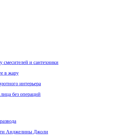
у смесителей и сантехники
ее в жару
 уютного интерьера
 лица без операций
развода
 дети Анджелины Джоли