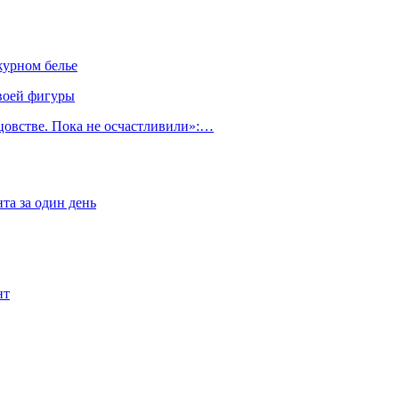
журном белье
воей фигуры
тцовстве. Пока не осчастливили»:…
та за один день
нт