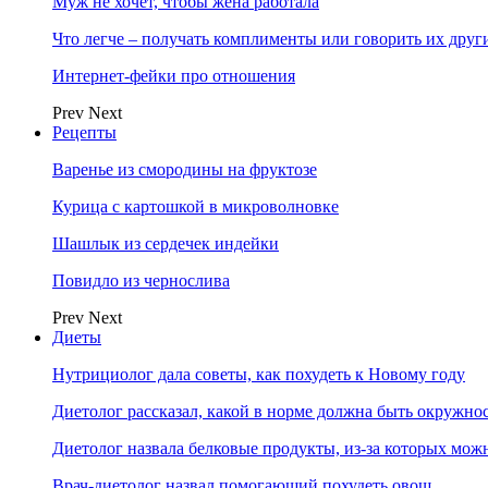
Муж не хочет, чтобы жена работала
Что легче – получать комплименты или говорить их друг
Интернет-фейки про отношения
Prev
Next
Рецепты
Варенье из смородины на фруктозе
Курица с картошкой в микроволновке
Шашлык из сердечек индейки
Повидло из чернослива
Prev
Next
Диеты
Нутрициолог дала советы, как похудеть к Новому году
Диетолог рассказал, какой в норме должна быть окружно
Диетолог назвала белковые продукты, из-за которых мож
Врач-диетолог назвал помогающий похудеть овощ