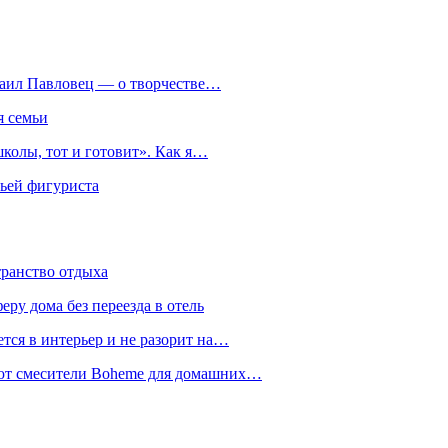
хаил Павловец — о творчестве…
я семьи
колы, тот и готовит». Как я…
мьей фигуриста
транство отдыха
еру дома без переезда в отель
тся в интерьер и не разорит на…
уют смесители Boheme для домашних…