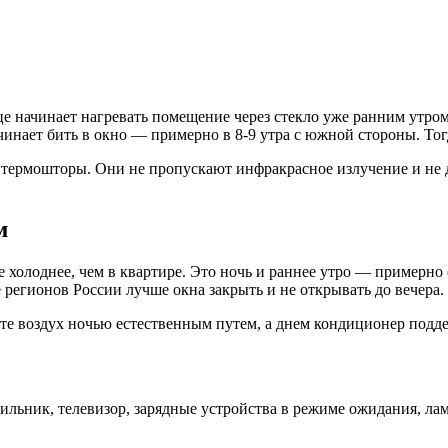
 начинает нагревать помещение через стекло уже ранним утром, 
инает бить в окно — примерно в 8-9 утра с южной стороны. Тогд
рмошторы. Они не пропускают инфракрасное излучение и не да
м
е холоднее, чем в квартире. Это ночь и раннее утро — примерно с
 регионов России лучше окна закрыть и не открывать до вечера.
те воздух ночью естественным путем, а днем кондиционер подде
льник, телевизор, зарядные устройства в режиме ожидания, лам