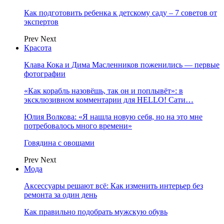
Как подготовить ребенка к детскому саду – 7 советов от
экспертов
Prev
Next
Красота
Клава Кока и Дима Масленников поженились — первые
фотографии
«Как корабль назовёшь, так он и поплывёт»: в
эксклюзивном комментарии для HELLO! Сати…
Юлия Волкова: «Я нашла новую себя, но на это мне
потребовалось много времени»
Говядина с овощами
Prev
Next
Мода
Аксессуары решают всё: Как изменить интерьер без
ремонта за один день
Как правильно подобрать мужскую обувь