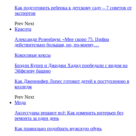
Как подготовить ребенка к детскому саду – 7 советов от
экспертов
Prev
Next
Красота
Александр Розенбаум: «Мне скоро 75. Цифра
действительно большая, но, по‑моему,…
Кокосовые кексы
Брэдли Купер и Джиджи Хадид пообедали с видом на
Эйфелеву башню
Как Дженнифер Лопес готовит детей к поступлению в
колледж
Prev
Next
Мода
Аксессуары решают всё: Как изменить интерьер без
ремонта за один день
Как правильно подобрать мужскую обувь