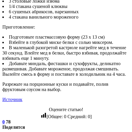
3 столовые ложки изюма
1/4 стакана сушеной клюквы
6 сушеных абрикосов, нарезанных
4 стакана ванильного мороженого
Приготовление:
Подготовьте пластмассовую форму (23 х 13 см)
Взбейте в глубокой миске белки с солью миксером.
В маленькой разогретой кастрюле нагрейте мед в течение
30 секунд. Влейте мед в белки, быстро взбивая, продолжайте
взбивать еще 1 минуту.
Добавьте миндаль, фисташки и сухофрукты, деликатно
размешивая. Добавьте мороженое, продолжая смешивать.
Вылейте смесь в форму и поставьте в холодильник на 4 часа.
Разрежьте на порционные куски и подавайте, полив
фруктовым соусом на выбор.
Источник
Оцените статью!
[Общее:
0
Средний:
0
]
0
78
Поделится