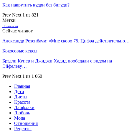
Как накрутить кудри без бигуди?
Prev
Next
1 из 821
Метки
По-женски
Сейчас читают
Александр Розенбаум: «Мне скоро 75. Цифра действительно…
Кокосовые кексы
Брэдли Купер и Джиджи Хадид пообедали с видом на
Эйфелеву…
Prev
Next
1 из 1 060
Главная
Дети
Диеты
Красота
Лайфхаки
Любовь
Мода
Отношения
Рецепты