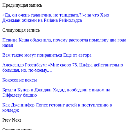
Предыдущая запись
«Да, он очень талантлив, но танцевать?!»: за что Хью
Джекман обижен на Райана Рейнольдса
Следующая запись
Певица Кеша объяснила, почему расторгла помолвку два года
назад
Вам также могут понравиться
Еще от автора
Александр Розенбаум: «Мне скоро 75. Цифра действительно
большая, но, по‑моему,…
Кокосовые кексы
Брэдли Купер и Джиджи Хадид пообедали с видом на
Эйфелеву башню
Как Дженнифер Лопес готовит детей к поступлению в
колледж
Prev
Next
Оставьте ответ