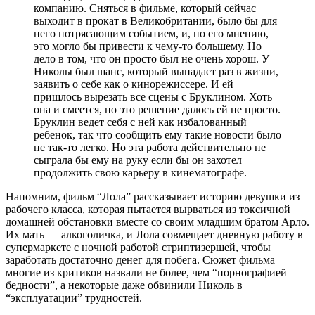
компанию. Сняться в фильме, который сейчас
выходит в прокат в Великобритании, было бы для
него потрясающим событием, и, по его мнению,
это могло бы привести к чему-то большему. Но
дело в том, что он просто был не очень хорош. У
Николы был шанс, который выпадает раз в жизни,
заявить о себе как о кинорежиссере. И ей
пришлось вырезать все сцены с Бруклином. Хоть
она и смеется, но это решение далось ей не просто.
Бруклин ведет себя с ней как избалованный
ребенок, так что сообщить ему такие новости было
не так-то легко. Но эта работа действительно не
сыграла бы ему на руку если бы он захотел
продолжить свою карьеру в кинематографе.
Напомним, фильм “Лола” рассказывает историю девушки из
рабочего класса, которая пытается вырваться из токсичной
домашней обстановки вместе со своим младшим братом Арло.
Их мать — алкоголичка, и Лола совмещает дневную работу в
супермаркете с ночной работой стриптизершей, чтобы
заработать достаточно денег для побега. Сюжет фильма
многие из критиков назвали не более, чем “порнографией
бедности”, а некоторые даже обвинили Николь в
“эксплуатации” трудностей.