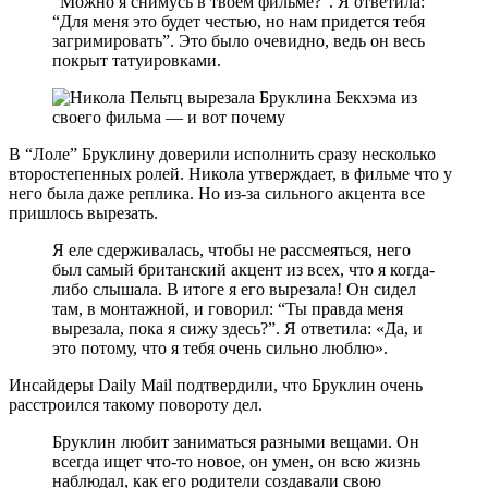
“Можно я снимусь в твоем фильме?”. Я ответила:
“Для меня это будет честью, но нам придется тебя
загримировать”. Это было очевидно, ведь он весь
покрыт татуировками.
В “Лоле” Бруклину доверили исполнить сразу несколько
второстепенных ролей. Никола утверждает, в фильме что у
него была даже реплика. Но из-за сильного акцента все
пришлось вырезать.
Я еле сдерживалась, чтобы не рассмеяться, него
был самый британский акцент из всех, что я когда-
либо слышала. В итоге я его вырезала! Он сидел
там, в монтажной, и говорил: “Ты правда меня
вырезала, пока я сижу здесь?”. Я ответила: «Да, и
это потому, что я тебя очень сильно люблю».
Инсайдеры Daily Mail подтвердили, что Бруклин очень
расстроился такому повороту дел.
Бруклин любит заниматься разными вещами. Он
всегда ищет что-то новое, он умен, он всю жизнь
наблюдал, как его родители создавали свою