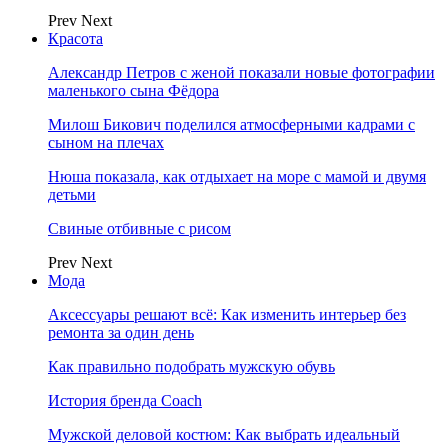
Prev
Next
Красота
Александр Петров с женой показали новые фотографии
маленького сына Фёдора
Милош Бикович поделился атмосферными кадрами с
сыном на плечах
Нюша показала, как отдыхает на море с мамой и двумя
детьми
Свиные отбивные с рисом
Prev
Next
Мода
Аксессуары решают всё: Как изменить интерьер без
ремонта за один день
Как правильно подобрать мужскую обувь
История бренда Coach
Мужской деловой костюм: Как выбрать идеальный