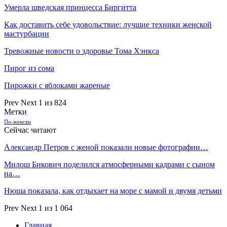
Умерла шведская принцесса Биргитта
Как доставить себе удовольствие: лучшие техники женской
мастурбации
Тревожные новости о здоровье Тома Хэнкса
Пирог из сома
Пирожки с яблоками жареные
Prev
Next
1 из 824
Метки
По-женски
Сейчас читают
Александр Петров с женой показали новые фотографии…
Милош Бикович поделился атмосферными кадрами с сыном
на…
Нюша показала, как отдыхает на море с мамой и двумя детьми
Prev
Next
1 из 1 064
Главная