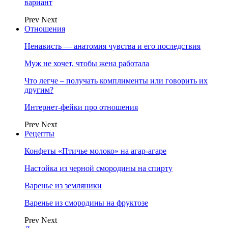
вариант
Prev
Next
Отношения
Ненависть — анатомия чувства и его последствия
Муж не хочет, чтобы жена работала
Что легче – получать комплименты или говорить их
другим?
Интернет-фейки про отношения
Prev
Next
Рецепты
Конфеты «Птичье молоко» на агар-агаре
Настойка из черной смородины на спирту
Варенье из земляники
Варенье из смородины на фруктозе
Prev
Next