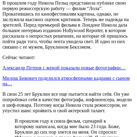
В прошлом году Никола Пельц представила публике свою
первую режиссерскую работу — фильм “Лола”.
Прокатившись по кинофестивалям картина, однако, не
заслужила высоких оценок критиков. Теперь же надежда на
зрителей. Перед премьерой фильма в Лондоне Никола дала
большое интервью изданию Hollywood Reporter, в котором
рассказала о непростых решениях, на которые ей пришлось
пойти ради того, чтобы лента увидела свет. И одно из них
связано с ее мужем, Бруклином Бекхэмом.
Сейчас читают:
Александр Петров с женой показали новые фотографии…
Милош Бикович поделился атмосферными кадрами с сыном
на…
В свои 25 лет Бруклин все еще пытается найти себя. Он уже
попробовал себя в качестве фотографа, инфлюенсера, модели
и шеф-повара. Поэтому когда Никола стала режиссером, не
упустил шанс проявить и свой актерский талант.
В прошлом году я сняла фильм, сценарий к
которому написала, когда мне было 23 года. Боже,
Бруклин до сих пор злится на меня. Он спросил: