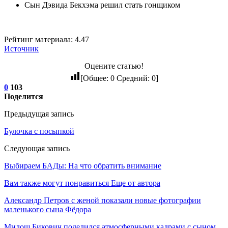
Сын Дэвида Бекхэма решил стать гонщиком
Рейтинг материала: 4.47
Источник
Оцените статью!
[Общее:
0
Средний:
0
]
0
103
Поделится
Предыдущая запись
Булочка с посыпкой
Следующая запись
Выбираем БАДы: На что обратить внимание
Вам также могут понравиться
Еще от автора
Александр Петров с женой показали новые фотографии
маленького сына Фёдора
Милош Бикович поделился атмосферными кадрами с сыном