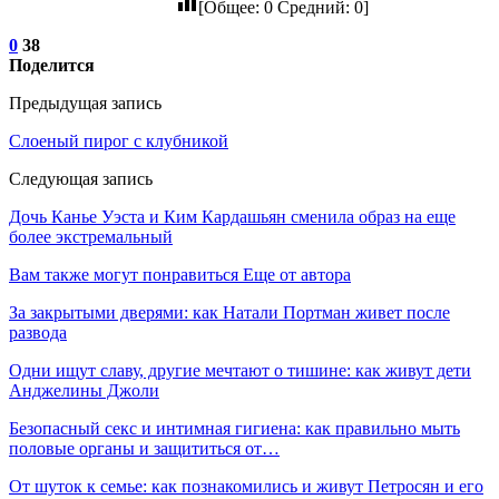
[Общее:
0
Средний:
0
]
0
38
Поделится
Предыдущая запись
Слоеный пирог с клубникой
Следующая запись
Дочь Канье Уэста и Ким Кардашьян сменила образ на еще
более экстремальный
Вам также могут понравиться
Еще от автора
За закрытыми дверями: как Натали Портман живет после
развода
Одни ищут славу, другие мечтают о тишине: как живут дети
Анджелины Джоли
Безопасный секс и интимная гигиена: как правильно мыть
половые органы и защититься от…
От шуток к семье: как познакомились и живут Петросян и его