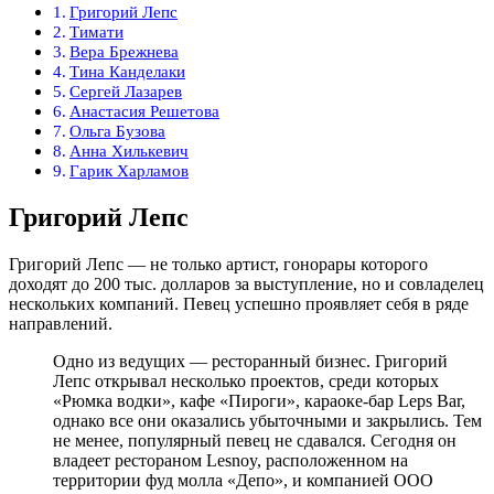
Григорий Лепс
Тимати
Вера Брежнева
Тина Канделаки
Сергей Лазарев
Анастасия Решетова
Ольга Бузова
Анна Хилькевич
Гарик Харламов
Григорий Лепс
Григорий Лепс — не только артист, гонорары которого
доходят до 200 тыс. долларов за выступление, но и совладелец
нескольких компаний. Певец успешно проявляет себя в ряде
направлений.
Одно из ведущих — ресторанный бизнес. Григорий
Лепс открывал несколько проектов, среди которых
«Рюмка водки», кафе «Пироги», караоке-бар Leps Bar,
однако все они оказались убыточными и закрылись. Тем
не менее, популярный певец не сдавался. Сегодня он
владеет рестораном Lesnoy, расположенном на
территории фуд молла «Депо», и компанией ООО