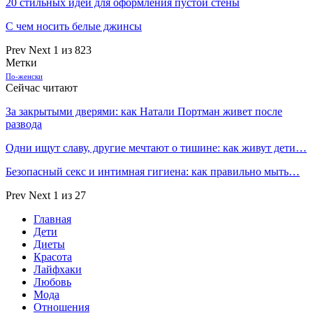
20 стильных идей для оформления пустой стены
С чем носить белые джинсы
Prev
Next
1 из 823
Метки
По-женски
Сейчас читают
За закрытыми дверями: как Натали Портман живет после
развода
Одни ищут славу, другие мечтают о тишине: как живут дети…
Безопасный секс и интимная гигиена: как правильно мыть…
Prev
Next
1 из 27
Главная
Дети
Диеты
Красота
Лайфхаки
Любовь
Мода
Отношения