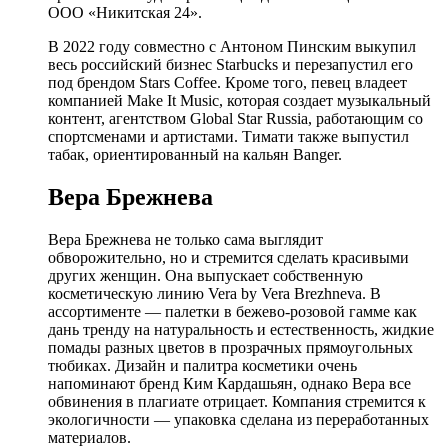
ООО «Никитская 24».
В 2022 году совместно с Антоном Пинским выкупил
весь российский бизнес Starbucks и перезапустил его
под брендом Stars Coffee. Кроме того, певец владеет
компанией Make It Music, которая создает музыкальный
контент, агентством Global Star Russia, работающим со
спортсменами и артистами. Тимати также выпустил
табак, ориентированный на кальян Banger.
Вера Брежнева
Вера Брежнева не только сама выглядит
обворожительно, но и стремится сделать красивыми
других женщин. Она выпускает собственную
косметическую линию Vera by Vera Brezhneva. В
ассортименте — палетки в бежево-розовой гамме как
дань тренду на натуральность и естественность, жидкие
помады разных цветов в прозрачных прямоугольных
тюбиках. Дизайн и палитра косметики очень
напоминают бренд Ким Кардашьян, однако Вера все
обвинения в плагиате отрицает. Компания стремится к
экологичности — упаковка сделана из переработанных
материалов.