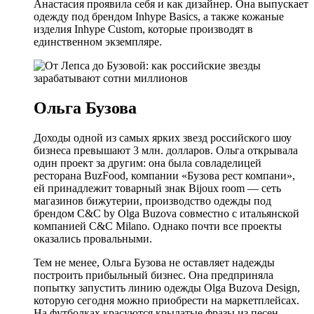
Анастасия проявила себя и как дизайнер. Она выпускает
одежду под брендом Inhype Basics, а также кожаные
изделия Inhype Custom, которые производят в
единственном экземпляре.
Ольга Бузова
Доходы одной из самых ярких звезд российского шоу
бизнеса превышают 3 млн. долларов. Ольга открывала
один проект за другим: она была совладелицей
ресторана BuzFood, компании «Бузова рест компани»,
ей принадлежит товарный знак Bijoux room — сеть
магазинов бижутерии, производство одежды под
брендом C&C by Olga Buzova совместно с итальянской
компанией C&C Milano. Однако почти все проекты
оказались провальными.
Тем не менее, Ольга Бузова не оставляет надежды
построить прибыльный бизнес. Она предприняла
попытку запустить линию одежды Olga Buzova Design,
которую сегодня можно приобрести на маркетплейсах.
На футболках красуются крылатые фразы из песен