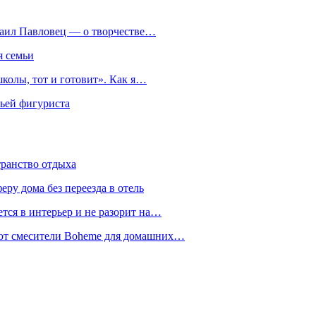
хаил Павловец — о творчестве…
я семьи
колы, тот и готовит». Как я…
мьей фигуриста
транство отдыха
еру дома без переезда в отель
тся в интерьер и не разорит на…
уют смесители Boheme для домашних…