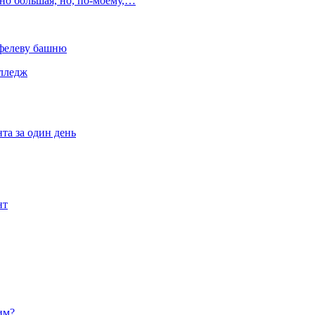
но большая, но, по‑моему,…
йфелеву башню
олледж
та за один день
нт
им?