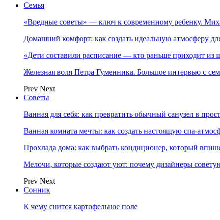
Семья
«Вредные советы» — ключ к современному ребенку. Ми
Домашний комфорт: как создать идеальную атмосферу дл
«Дети составили расписание — кто раньше приходит из ш
Железная воля Петра Гуменника. Большое интервью с се
Prev
Next
Советы
Ванная для себя: как превратить обычный санузел в прос
Ванная комната мечты: как создать настоящую спа-атмосф
Прохлада дома: как выбрать кондиционер, который впише
Мелочи, которые создают уют: почему дизайнеры совет
Prev
Next
Сонник
К чему снится картофельное поле