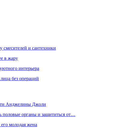
у смесителей и сантехники
ее в жару
 уютного интерьера
 лица без операций
 дети Анджелины Джоли
ть половые органы и защититься от…
 его молодая жена