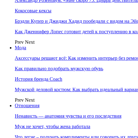
Александр Розенбаум: «Мне скоро 75. Цифра действитель
Кокосовые кексы
Брэдли Купер и Джиджи Хадид пообедали с видом на Э
Как Дженнифер Лопес готовит детей к поступлению в к
Prev
Next
Мода
Аксессуары решают всё: Как изменить интерьер без ремон
Как правильно подобрать мужскую обувь
История бренда Coach
Мужской деловой костюм: Как выбрать идеальный вариа
Prev
Next
Отношения
Ненависть — анатомия чувства и его последствия
Муж не хочет, чтобы жена работала
Что легче – получать комплименты или говорить их друг