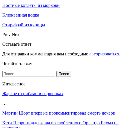
Постные котлеты из моркови
Клюквенная водка
Стир-фрай из курицы
Prev
Next
Оставьте ответ
Для отправки комментария вам необходимо
авторизоваться
.
Читайте также:
Интересное:
Жаркое с грибами в горшочках
…
Мартин Шорт впервые прокомментировал смерть дочери
Кэти Перри поддержала возлюбленного Орландо Блума на
светском…