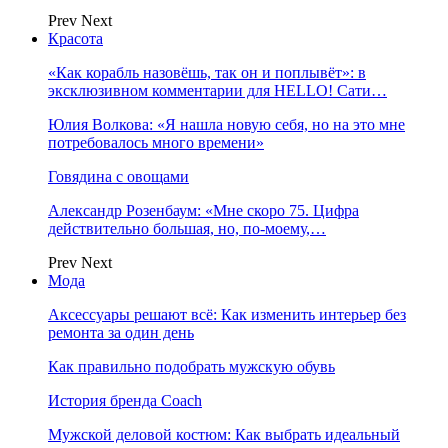
Prev
Next
Красота
«Как корабль назовёшь, так он и поплывёт»: в
эксклюзивном комментарии для HELLO! Сати…
Юлия Волкова: «Я нашла новую себя, но на это мне
потребовалось много времени»
Говядина с овощами
Александр Розенбаум: «Мне скоро 75. Цифра
действительно большая, но, по‑моему,…
Prev
Next
Мода
Аксессуары решают всё: Как изменить интерьер без
ремонта за один день
Как правильно подобрать мужскую обувь
История бренда Coach
Мужской деловой костюм: Как выбрать идеальный