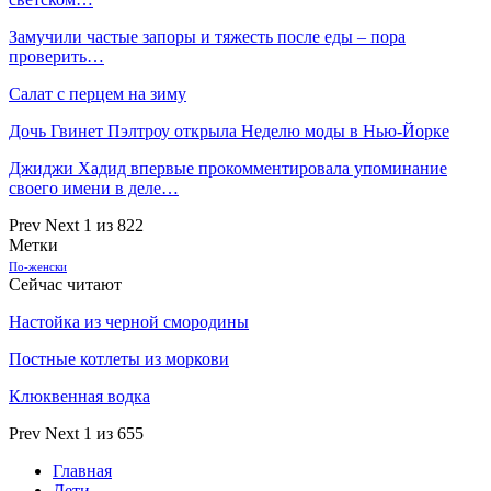
Замучили частые запоры и тяжесть после еды – пора
проверить…
Салат с перцем на зиму
Дочь Гвинет Пэлтроу открыла Неделю моды в Нью-Йорке
Джиджи Хадид впервые прокомментировала упоминание
своего имени в деле…
Prev
Next
1 из 822
Метки
По-женски
Сейчас читают
Настойка из черной смородины
Постные котлеты из моркови
Клюквенная водка
Prev
Next
1 из 655
Главная
Дети