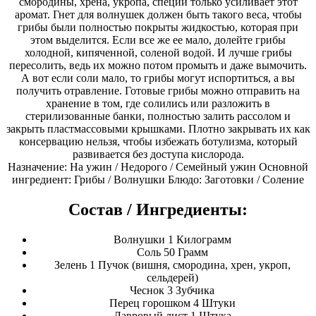
смородины, хрена, укропа, специй только усиливает этот
аромат. Гнет для волнушек должен быть такого веса, чтобы
грибы были полностью покрыты жидкостью, которая при
этом выделится. Если все же ее мало, долейте грибы
холодной, кипяченной, соленой водой. И лучше грибы
пересолить, ведь их можно потом промыть и даже вымочить.
А вот если соли мало, то грибы могут испортиться, а вы
получить отравление. Готовые грибы можно отправить на
хранение в том, где солились или разложить в
стерилизованные банки, полностью залить рассолом и
закрыть пластмассовыми крышками. Плотно закрывать их как
консервацию нельзя, чтобы избежать ботулизма, который
развивается без доступа кислорода.
Назначение: На ужин / Недорого / Семейный ужин Основной
ингредиент: Грибы / Волнушки Блюдо: Заготовки / Соление
Состав / Ингредиенты:
Волнушки 1 Килограмм
Соль 50 Грамм
Зелень 1 Пучок (вишня, смородина, хрен, укроп,
сельдерей)
Чеснок 3 Зубчика
Перец горошком 4 Штуки
Лавровый лист 1 Штука