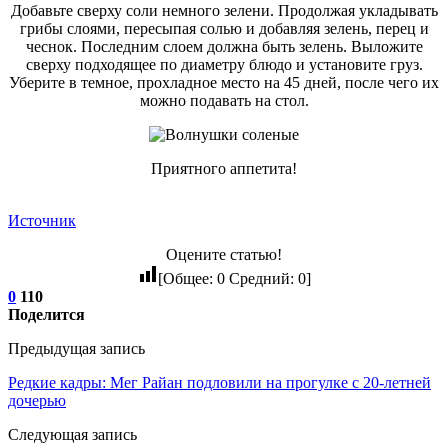
Добавьте сверху соли немного зелени. Продолжая укладывать
грибы слоями, пересыпая солью и добавляя зелень, перец и
чеснок. Последним слоем должна быть зелень. Выложите
сверху подходящее по диаметру блюдо и установите груз.
Уберите в темное, прохладное место на 45 дней, после чего их
можно подавать на стол.
Приятного аппетита!
Источник
Оцените статью!
[Общее:
0
Средний:
0
]
0
110
Поделится
Предыдущая запись
Редкие кадры: Мег Райан подловили на прогулке с 20-летней
дочерью
Следующая запись