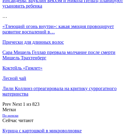
Инсайдеры: Бруклин Бекхэм и Никола Пельтц планируют
усыновить ребенка
…
«Тлеющий огонь внутри»: какая эмоция провоцирует
развитие воспалений в…
Прически для длинных волос
Сара Мишель Геллар прервала молчание после смерти
Мишель Трахтенберг
Коктейль «Гимлет»
Лесной чай
Лили Коллинз отреагировала на критику суррогатного
материнства
Prev
Next
1 из 823
Метки
По-женски
Сейчас читают
Курица с картошкой в микроволновке