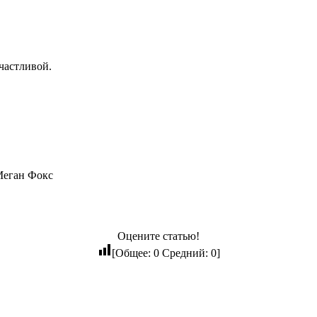
частливой.
Меган Фокс
Оцените статью!
[Общее:
0
Средний:
0
]