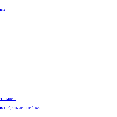
им?
сть талии
но набрать лишний вес