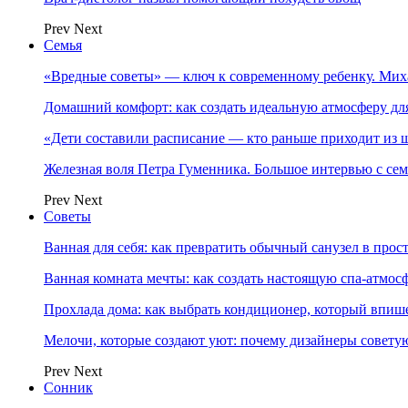
Prev
Next
Семья
«Вредные советы» — ключ к современному ребенку. Ми
Домашний комфорт: как создать идеальную атмосферу дл
«Дети составили расписание — кто раньше приходит из ш
Железная воля Петра Гуменника. Большое интервью с се
Prev
Next
Советы
Ванная для себя: как превратить обычный санузел в прос
Ванная комната мечты: как создать настоящую спа-атмосф
Прохлада дома: как выбрать кондиционер, который впише
Мелочи, которые создают уют: почему дизайнеры совет
Prev
Next
Сонник