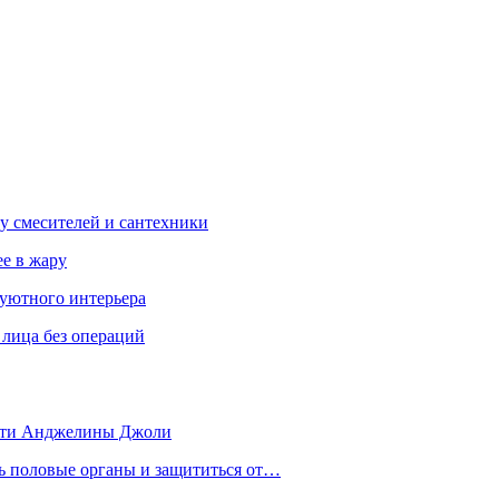
у смесителей и сантехники
ее в жару
 уютного интерьера
 лица без операций
 дети Анджелины Джоли
ть половые органы и защититься от…