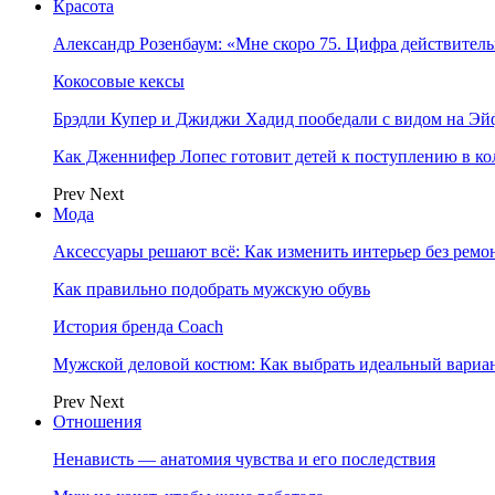
Красота
Александр Розенбаум: «Мне скоро 75. Цифра действитель
Кокосовые кексы
Брэдли Купер и Джиджи Хадид пообедали с видом на Э
Как Дженнифер Лопес готовит детей к поступлению в к
Prev
Next
Мода
Аксессуары решают всё: Как изменить интерьер без ремон
Как правильно подобрать мужскую обувь
История бренда Coach
Мужской деловой костюм: Как выбрать идеальный вариа
Prev
Next
Отношения
Ненависть — анатомия чувства и его последствия