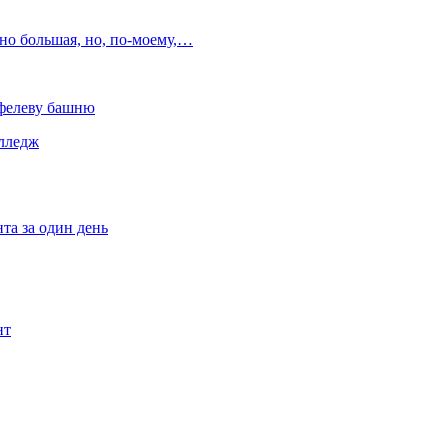
но большая, но, по‑моему,…
йфелеву башню
олледж
та за один день
нт