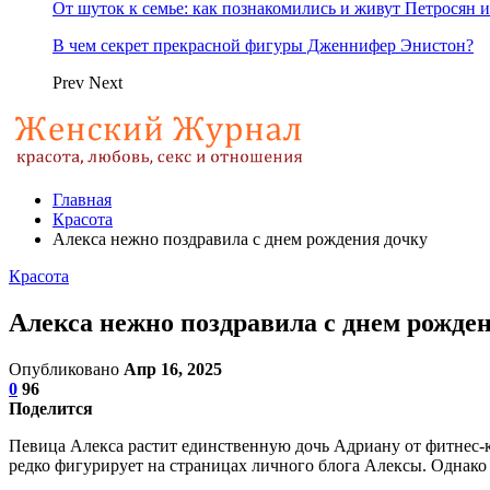
От шуток к семье: как познакомились и живут Петросян и
В чем секрет прекрасной фигуры Дженнифер Энистон?
Prev
Next
Главная
Красота
Алекса нежно поздравила с днем рождения дочку
Красота
Алекса нежно поздравила с днем рожде
Опубликовано
Апр 16, 2025
0
96
Поделится
Певица Алекса растит единственную дочь Адриану от фитнес-коу
редко фигурирует на страницах личного блога Алексы. Однако