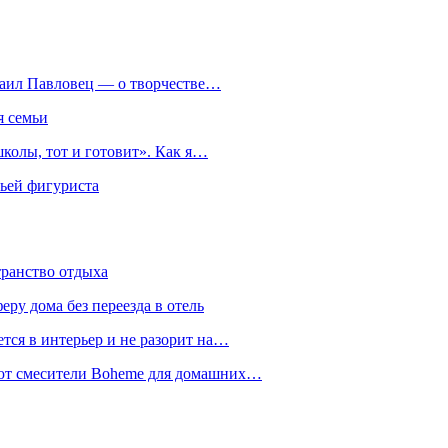
хаил Павловец — о творчестве…
я семьи
колы, тот и готовит». Как я…
мьей фигуриста
транство отдыха
еру дома без переезда в отель
тся в интерьер и не разорит на…
уют смесители Boheme для домашних…