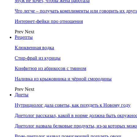
Муж не хочет, чтобы жена работала
Что легче – получать комплименты или говорить их друг
Интернет-фейки про отношения
Prev
Next
Рецепты
Клюквенная водка
Стир-фрай из курицы
Конфитюр из абрикосов с тмином
Наливка из крыжовника и чёрной смородины
Prev
Next
Диеты
Нутрициолог дала советы, как похудеть к Новому году
Диетолог рассказал, какой в норме должна быть окружно
Диетолог назвала белковые продукты, из-за которых мож
Врач-диетолог назвал помогающий похудеть овощ