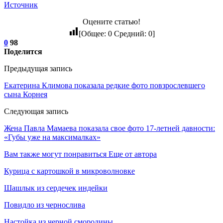
Источник
Оцените статью!
[Общее:
0
Средний:
0
]
0
98
Поделится
Предыдущая запись
Екатерина Климова показала редкие фото повзрослевшего
сына Корнея
Следующая запись
Жена Павла Мамаева показала свое фото 17-летней давности:
«Губы уже на максималках»
Вам также могут понравиться
Еще от автора
Курица с картошкой в микроволновке
Шашлык из сердечек индейки
Повидло из чернослива
Настойка из черной смородины