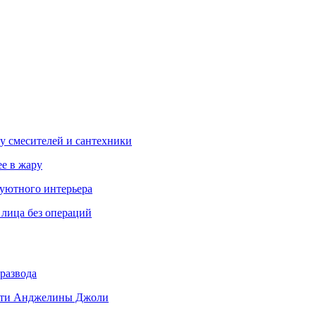
у смесителей и сантехники
ее в жару
 уютного интерьера
 лица без операций
развода
 дети Анджелины Джоли