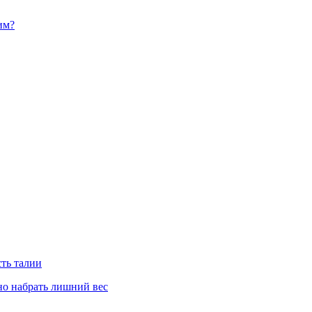
им?
сть талии
но набрать лишний вес