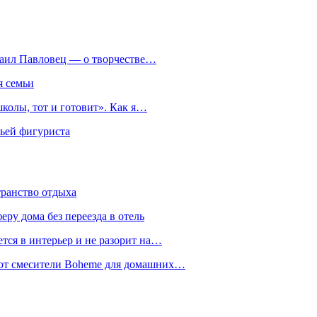
хаил Павловец — о творчестве…
я семьи
колы, тот и готовит». Как я…
мьей фигуриста
транство отдыха
еру дома без переезда в отель
тся в интерьер и не разорит на…
уют смесители Boheme для домашних…