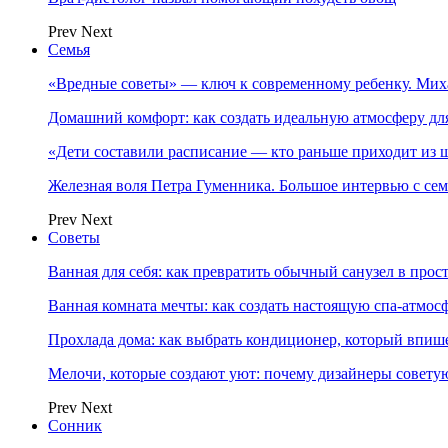
Prev
Next
Семья
«Вредные советы» — ключ к современному ребенку. Ми
Домашний комфорт: как создать идеальную атмосферу дл
«Дети составили расписание — кто раньше приходит из ш
Железная воля Петра Гуменника. Большое интервью с се
Prev
Next
Советы
Ванная для себя: как превратить обычный санузел в прос
Ванная комната мечты: как создать настоящую спа-атмосф
Прохлада дома: как выбрать кондиционер, который впише
Мелочи, которые создают уют: почему дизайнеры совет
Prev
Next
Сонник