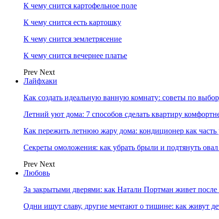
К чему снится картофельное поле
К чему снится есть картошку
К чему снится землетрясение
К чему снится вечернее платье
Prev
Next
Лайфхаки
Как создать идеальную ванную комнату: советы по выбор
Летний уют дома: 7 способов сделать квартиру комфортн
Как пережить летнюю жару дома: кондиционер как часть
Секреты омоложения: как убрать брыли и подтянуть овал
Prev
Next
Любовь
За закрытыми дверями: как Натали Портман живет после 
Одни ищут славу, другие мечтают о тишине: как живут