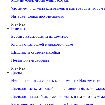
Муж не хочет, чтобы жена работала
Что легче – получать комплименты или говорить их друг
Интернет-фейки про отношения
Prev
Next
Рецепты
Варенье из смородины на фруктозе
Курица с картошкой в микроволновке
Шашлык из сердечек индейки
Повидло из чернослива
Prev
Next
Диеты
Нутрициолог дала советы, как похудеть к Новому году
Диетолог рассказал, какой в норме должна быть окружно
Диетолог назвала белковые продукты, из-за которых мож
Врач-диетолог назвал помогающий похудеть овощ