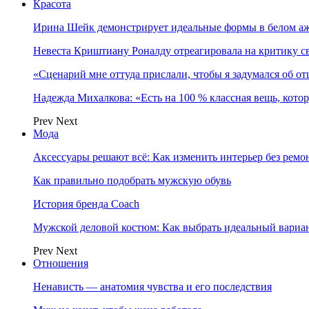
Красота
Ирина Шейк демонстрирует идеальные формы в белом а
Невеста Криштиану Роналду отреагировала на критику с
«Сценарий мне оттуда прислали, чтобы я задумался об о
Надежда Михалкова: «Есть на 100 % классная вещь, кот
Prev
Next
Мода
Аксессуары решают всё: Как изменить интерьер без ремон
Как правильно подобрать мужскую обувь
История бренда Coach
Мужской деловой костюм: Как выбрать идеальный вариа
Prev
Next
Отношения
Ненависть — анатомия чувства и его последствия