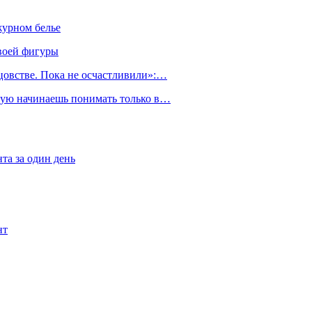
журном белье
воей фигуры
тцовстве. Пока не осчастливили»:…
орую начинаешь понимать только в…
та за один день
нт