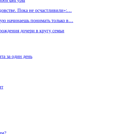
воей фигуры
тцовстве. Пока не осчастливили»:…
орую начинаешь понимать только в…
рождения дочери в кругу семьи
та за один день
нт
им?