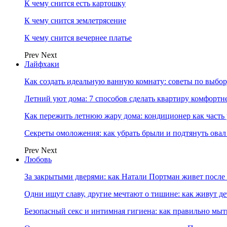
К чему снится есть картошку
К чему снится землетрясение
К чему снится вечернее платье
Prev
Next
Лайфхаки
Как создать идеальную ванную комнату: советы по выбор
Летний уют дома: 7 способов сделать квартиру комфортн
Как пережить летнюю жару дома: кондиционер как часть
Секреты омоложения: как убрать брыли и подтянуть овал
Prev
Next
Любовь
За закрытыми дверями: как Натали Портман живет после 
Одни ищут славу, другие мечтают о тишине: как живут
Безопасный секс и интимная гигиена: как правильно мы