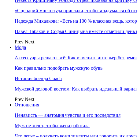
Невеста Криштиану Роналду отреагировала на критику с
«Сценарий мне оттуда прислали, чтобы я задумался об о
Надежда Михалкова: «Есть на 100 % классная вещь, кот
Павел Табаков и Софья Синицына вместе отметили день 
Prev
Next
Мода
Аксессуары решают всё: Как изменить интерьер без ремон
Как правильно подобрать мужскую обувь
История бренда Coach
Мужской деловой костюм: Как выбрать идеальный вариа
Prev
Next
Отношения
Ненависть — анатомия чувства и его последствия
Муж не хочет, чтобы жена работала
Что легче – получать комплименты или говорить их друг