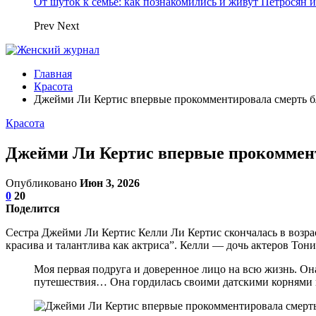
От шуток к семье: как познакомились и живут Петросян и
Prev
Next
Главная
Красота
Джейми Ли Кертис впервые прокомментировала смерть б
Красота
Джейми Ли Кертис впервые прокоммент
Опубликовано
Июн 3, 2026
0
20
Поделится
Сестра Джейми Ли Кертис Келли Ли Кертис скончалась в возрас
красива и талантлива как актриса”. Келли — дочь актеров То
Моя первая подруга и доверенное лицо на всю жизнь. Она
путешествия… Она гордилась своими датскими корнями 