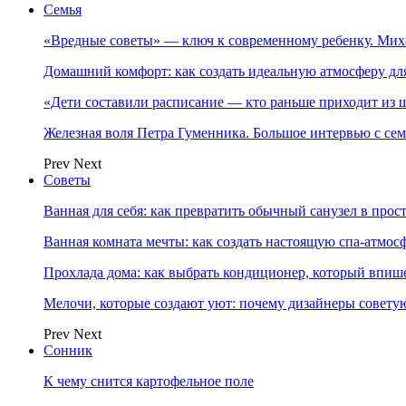
Семья
«Вредные советы» — ключ к современному ребенку. Ми
Домашний комфорт: как создать идеальную атмосферу дл
«Дети составили расписание — кто раньше приходит из ш
Железная воля Петра Гуменника. Большое интервью с се
Prev
Next
Советы
Ванная для себя: как превратить обычный санузел в прос
Ванная комната мечты: как создать настоящую спа-атмосф
Прохлада дома: как выбрать кондиционер, который впише
Мелочи, которые создают уют: почему дизайнеры совет
Prev
Next
Сонник
К чему снится картофельное поле