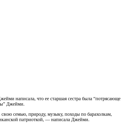
Джейми написала, что ее старшая сестра была “потрясающе
цы” Джейми.
 свою семью, природу, музыку, походы по барахолкам,
иканской патриоткой, — написала Джейми.