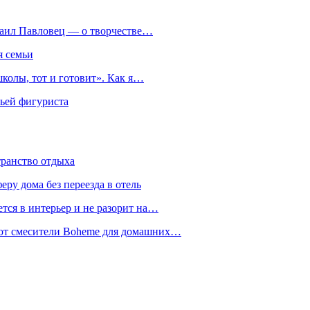
хаил Павловец — о творчестве…
я семьи
колы, тот и готовит». Как я…
мьей фигуриста
транство отдыха
еру дома без переезда в отель
тся в интерьер и не разорит на…
уют смесители Boheme для домашних…