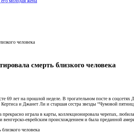
 его молодая жена
лизкого человека
ировала смерть близкого человека
те 69 лет на прошлой неделе. В трогательном посте в соцсетях 
ни Кертиса и Джанет Ли и старшая сестра звезды “Чумовой пятни
 прекрасно играла в карты, коллекционировала черепах, любила
и венгерско-еврейским происхождением и была преданной амер