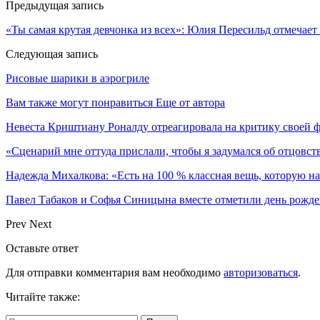
Предыдущая запись
«Ты самая крутая девчонка из всех»: Юлия Пересильд отмечает
Следующая запись
Рисовые шарики в аэрогриле
Вам также могут понравиться
Еще от автора
Невеста Криштиану Роналду отреагировала на критику своей 
«Сценарий мне оттуда прислали, чтобы я задумался об отцовст
Надежда Михалкова: «Есть на 100 % классная вещь, которую 
Павел Табаков и Софья Синицына вместе отметили день рожде
Prev
Next
Оставьте ответ
Для отправки комментария вам необходимо
авторизоваться
.
Читайте также: