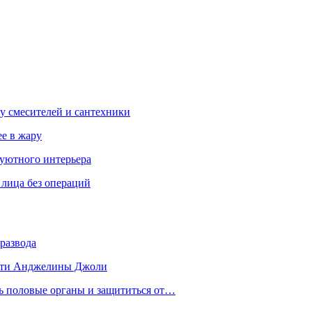
у смесителей и сантехники
ее в жару
 уютного интерьера
 лица без операций
развода
 дети Анджелины Джоли
ть половые органы и защититься от…