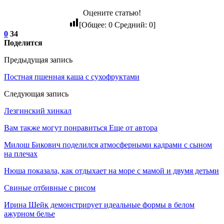
Оцените статью!
[Общее:
0
Средний:
0
]
0
34
Поделится
Предыдущая запись
Постная пшенная каша с сухофруктами
Следующая запись
Лезгинский хинкал
Вам также могут понравиться
Еще от автора
Милош Бикович поделился атмосферными кадрами с сыном
на плечах
Нюша показала, как отдыхает на море с мамой и двумя детьми
Свиные отбивные с рисом
Ирина Шейк демонстрирует идеальные формы в белом
ажурном белье