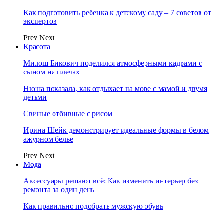
Как подготовить ребенка к детскому саду – 7 советов от
экспертов
Prev
Next
Красота
Милош Бикович поделился атмосферными кадрами с
сыном на плечах
Нюша показала, как отдыхает на море с мамой и двумя
детьми
Свиные отбивные с рисом
Ирина Шейк демонстрирует идеальные формы в белом
ажурном белье
Prev
Next
Мода
Аксессуары решают всё: Как изменить интерьер без
ремонта за один день
Как правильно подобрать мужскую обувь