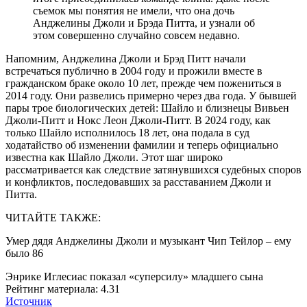
съемок мы понятия не имели, что она дочь
Анджелины Джоли и Брэда Питта, и узнали об
этом совершенно случайно совсем недавно.
Напомним, Анджелина Джоли и Брэд Питт начали
встречаться публично в 2004 году и прожили вместе в
гражданском браке около 10 лет, прежде чем пожениться в
2014 году. Они развелись примерно через два года. У бывшей
пары трое биологических детей: Шайло и близнецы Вивьен
Джоли-Питт и Нокс Леон Джоли-Питт. В 2024 году, как
только Шайло исполнилось 18 лет, она подала в суд
ходатайство об изменении фамилии и теперь официально
известна как Шайло Джоли. Этот шаг широко
рассматривается как следствие затянувшихся судебных споров
и конфликтов, последовавших за расставанием Джоли и
Питта.
ЧИТАЙТЕ ТАКЖЕ:
Умер дядя Анджелины Джоли и музыкант Чип Тейлор – ему
было 86
Энрике Иглесиас показал «суперсилу» младшего сына
Рейтинг материала: 4.31
Источник