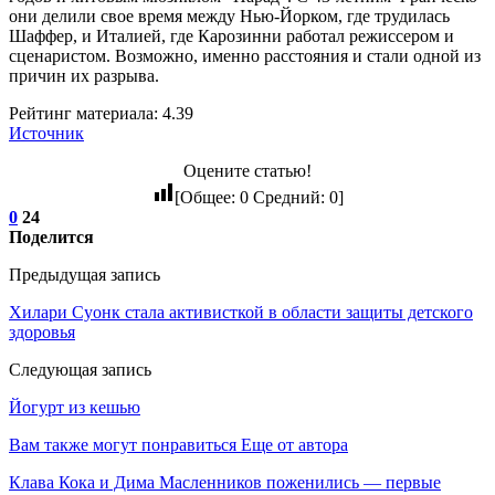
они делили свое время между Нью-Йорком, где трудилась
Шаффер, и Италией, где Карозинни работал режиссером и
сценаристом. Возможно, именно расстояния и стали одной из
причин их разрыва.
Рейтинг материала: 4.39
Источник
Оцените статью!
[Общее:
0
Средний:
0
]
0
24
Поделится
Предыдущая запись
Хилари Суонк стала активисткой в области защиты детского
здоровья
Следующая запись
Йогурт из кешью
Вам также могут понравиться
Еще от автора
Клава Кока и Дима Масленников поженились — первые