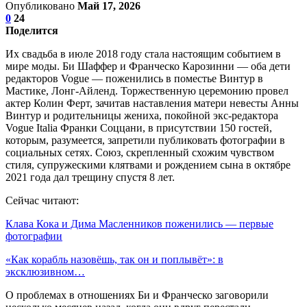
Опубликовано
Май 17, 2026
0
24
Поделится
Их свадьба в июле 2018 году стала настоящим событием в
мире моды. Би Шаффер и Франческо Карозинни — оба дети
редакторов Vogue — поженились в поместье Винтур в
Мастике, Лонг-Айленд. Торжественную церемонию провел
актер Колин Ферт, зачитав наставления матери невесты Анны
Винтур и родительницы жениха, покойной экс-редактора
Vogue Italia Франки Соццани, в присутствии 150 гостей,
которым, разумеется, запретили публиковать фотографии в
социальных сетях. Союз, скрепленный схожим чувством
стиля, супружескими клятвами и рождением сына в октябре
2021 года дал трещину спустя 8 лет.
Сейчас читают:
Клава Кока и Дима Масленников поженились — первые
фотографии
«Как корабль назовёшь, так он и поплывёт»: в
эксклюзивном…
О проблемах в отношениях Би и Франческо заговорили