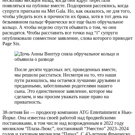
несколько месяцев назад, когда они вдруг перестали
появляться на публике вместе. Подозрения рассеялись, когда
супруги приехали на Met Gala. Но, как оказалось, не для того,
чтобы убедить всех в прочности их брака, хотя в тот день на
безымянном пальце Франчески все еще было обручальное
кольцо. А чтобы неделю спустя объявить о том, чо они
расходятся. Чтобы расставить все точки над “i” супруги
опубликовали совместное заявление, слова которого приводит
Page Six.
После десяти чудесных лет, проведенных вместе,
мы решили расстаться. Несмотря на то, что наши
пути разошлись, мы остаемся лучшими друзьями и
преданными, заботливыми родителями нашего
сына. Это единственное заявление, которое мы
сделаем, и мы просим уважать наше право на
приватность.
38-летняя Би — продюсер компании ATG Entertainment в Нью-
Йорке. Она известна своей работой над бродвейскими
постановками, в том числе над возрожденным в 2022 году
мюзиклом “Плаза-Люкс”, постановкой “Уместно” 2023–2024
годов и хитовым мюзиклом “Парад”. С 43-летним Франческо