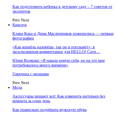
Как подготовить ребенка к детскому саду – 7 советов от
экспертов
Prev
Next
Красота
Клава Кока и Дима Масленников поженились — первые
фотографии
«Как корабль назовёшь, так он и поплывёт»: в
эксклюзивном комментарии для HELLO! Сати…
Юлия Волкова: «Я нашла новую себя, но на это мне
потребовалось много времени»
Говядина с овощами
Prev
Next
Мода
Аксессуары решают всё: Как изменить интерьер без
ремонта за один день
Как правильно подобрать мужскую обувь