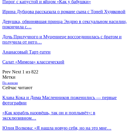
Пирог с капустой и яйцом «Как у бабушки»
Ирина Дубцова рассказала о романе сына с Тоней Худяковой
Девушка, обвинявшая принца Эндрю в сексуальном насилии,
покончила с…
Дочь Прилучного и Муцениеце воссоединилась с братом и
получила от него…
Ананасовый Тарт-татен
Салат «Мимоза» классический
Prev
Next
1 из 822
Метки
По-женски
Сейчас читают
Клава Кока и Дима Масленников поженились — первые
фотографии
«Как корабль назовёшь, так он и поплывёт»: в
эксклюзивном…
Юлия Волкова: «Я нашла новую себя, но на это мне…