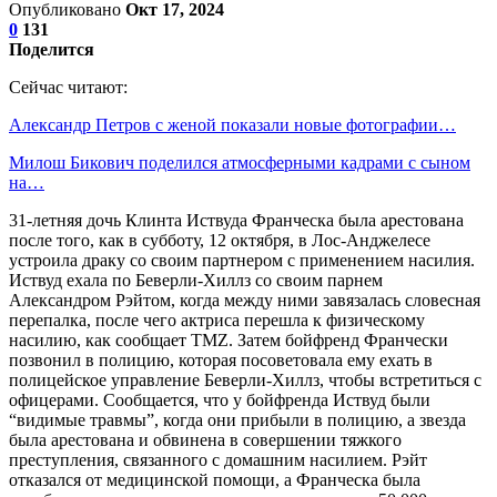
Опубликовано
Окт 17, 2024
0
131
Поделится
Сейчас читают:
Александр Петров с женой показали новые фотографии…
Милош Бикович поделился атмосферными кадрами с сыном
на…
31-летняя дочь Клинта Иствуда Франческа была арестована
после того, как в субботу, 12 октября, в Лос-Анджелесе
устроила драку со своим партнером с применением насилия.
Иствуд ехала по Беверли-Хиллз со своим парнем
Александром Рэйтом, когда между ними завязалась словесная
перепалка, после чего актриса перешла к физическому
насилию, как сообщает TMZ. Затем бойфренд Франчески
позвонил в полицию, которая посоветовала ему ехать в
полицейское управление Беверли-Хиллз, чтобы встретиться с
офицерами. Сообщается, что у бойфренда Иствуд были
“видимые травмы”, когда они прибыли в полицию, а звезда
была арестована и обвинена в совершении тяжкого
преступления, связанного с домашним насилием. Рэйт
отказался от медицинской помощи, а Франческа была