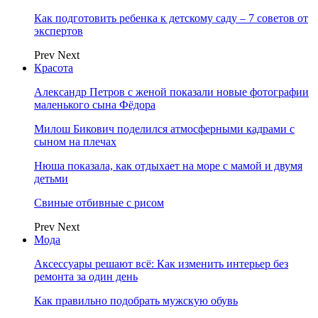
Как подготовить ребенка к детскому саду – 7 советов от
экспертов
Prev
Next
Красота
Александр Петров с женой показали новые фотографии
маленького сына Фёдора
Милош Бикович поделился атмосферными кадрами с
сыном на плечах
Нюша показала, как отдыхает на море с мамой и двумя
детьми
Свиные отбивные с рисом
Prev
Next
Мода
Аксессуары решают всё: Как изменить интерьер без
ремонта за один день
Как правильно подобрать мужскую обувь