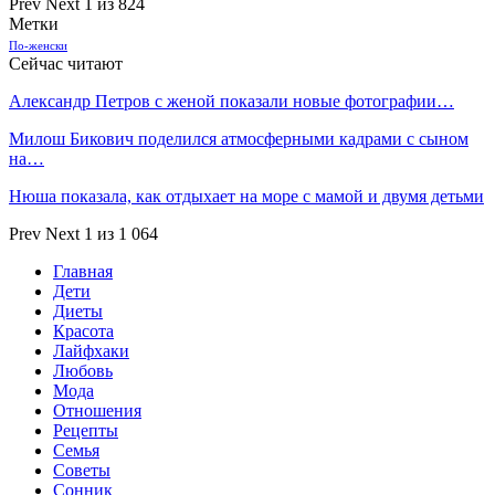
Prev
Next
1 из 824
Метки
По-женски
Сейчас читают
Александр Петров с женой показали новые фотографии…
Милош Бикович поделился атмосферными кадрами с сыном
на…
Нюша показала, как отдыхает на море с мамой и двумя детьми
Prev
Next
1 из 1 064
Главная
Дети
Диеты
Красота
Лайфхаки
Любовь
Мода
Отношения
Рецепты
Семья
Советы
Сонник