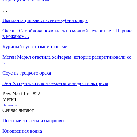
…
Имплантация как спасение зубного ряда
Оксана Самойлова появилась на модной вечеринке в Париже
в кожаном…
Куриный суп с шампиньонами
Меган Маркл ответила хейтерам, которые раскритиковали ее
за…
Соус из грецкого ореха
Энн Хэтэуэй: стиль и секреты молодости актрисы
Prev
Next
1 из 822
Метки
По-женски
Сейчас читают
Постные котлеты из моркови
Клюквенная водка