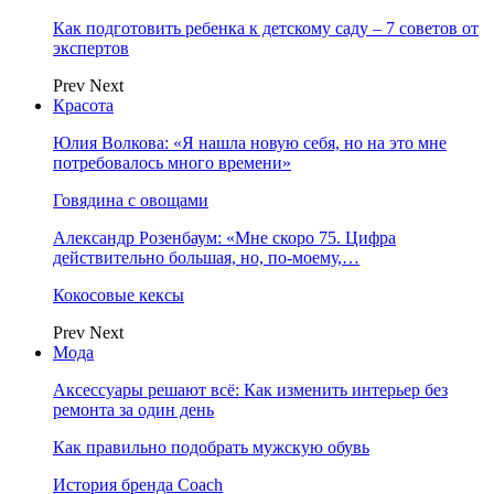
Как подготовить ребенка к детскому саду – 7 советов от
экспертов
Prev
Next
Красота
Юлия Волкова: «Я нашла новую себя, но на это мне
потребовалось много времени»
Говядина с овощами
Александр Розенбаум: «Мне скоро 75. Цифра
действительно большая, но, по‑моему,…
Кокосовые кексы
Prev
Next
Мода
Аксессуары решают всё: Как изменить интерьер без
ремонта за один день
Как правильно подобрать мужскую обувь
История бренда Coach