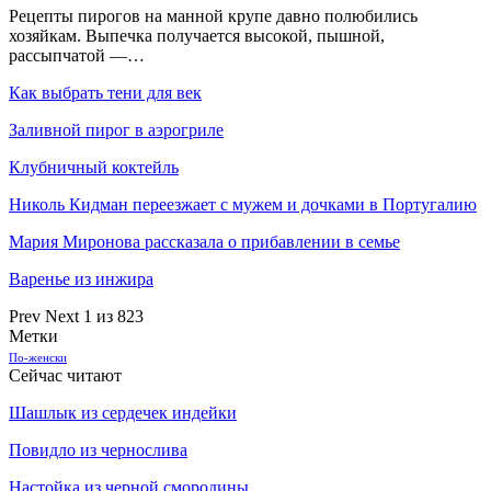
Рецепты пирогов на манной крупе давно полюбились
хозяйкам. Выпечка получается высокой, пышной,
рассыпчатой —…
Как выбрать тени для век
Заливной пирог в аэрогриле
Клубничный коктейль
Николь Кидман переезжает с мужем и дочками в Португалию
Мария Миронова рассказала о прибавлении в семье
Варенье из инжира
Prev
Next
1 из 823
Метки
По-женски
Сейчас читают
Шашлык из сердечек индейки
Повидло из чернослива
Настойка из черной смородины