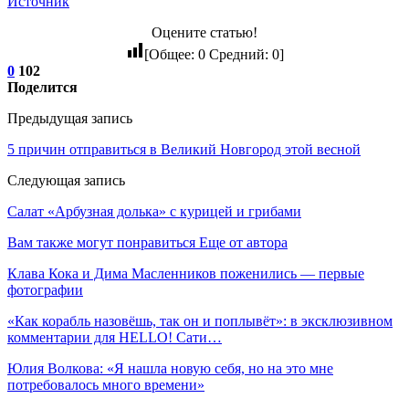
Источник
Оцените статью!
[Общее:
0
Средний:
0
]
0
102
Поделится
Предыдущая запись
5 причин отправиться в Великий Новгород этой весной
Следующая запись
Салат «Арбузная долька» с курицей и грибами
Вам также могут понравиться
Еще от автора
Клава Кока и Дима Масленников поженились — первые
фотографии
«Как корабль назовёшь, так он и поплывёт»: в эксклюзивном
комментарии для HELLO! Сати…
Юлия Волкова: «Я нашла новую себя, но на это мне
потребовалось много времени»