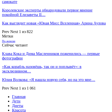
самокате
Королевские эксперты обнародовали первое мнение
покойной Елизаветы II…
Как выглядит новая «Юная Мисс Вселенная» Арина Аулова
Prev
Next
1 из 822
Метки
По-женски
Сейчас читают
Клава Кока и Дима Масленников поженились — первые
фотографии
«Как корабль назовёшь, так он и поплывёт»: в
эксклюзивном…
Юлия Волкова: «Я нашла новую себя, но на это мне…
Prev
Next
1 из 1 061
Главная
Дети
Диеты
Красота