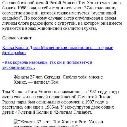
Со своей второй женой Ритой Уилсон Том Хэнкс счастлив в
браке с 1988 года, и сейчас они отмечают 37-ю годовщину
совместной жизни, которая также именуется “муслиновой
свадьбой”. По особому случаю актер опубликовал в своем
личном блоге редкое фото с супругой, на котором они вместе
купаются в водах живописной скалистой бухты.
Сейчас читают:
Клава Кока и Дима Масленников поженились — первые
фотографии
«Как корабль назовёшь, так он и поплывёт»: в
эксклюзивном…
Женаты 37 лет. Сегодня! Люблю тебя, миссис
Хэнкс, — написал Том.
Том Хэнкс и Рита Уилсон познакомились в 1981 году, когда
актер еще жил со своей первой женой Самантой Льюис.
Развод пары был официально оформлен к 1987 году, а
расстались они еще в 1985-м. У экс-супругов двое общих
детей: 47-летний Колин и 42-летняя Элизабет.