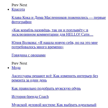
Prev
Next
Красота
Клава Кока и Дима Масленников поженились — первые
фотографии
«Как корабль назовёшь, так он и поплывёт»: в
эксклюзивном комментарии для HELLO! Сати…
Юлия Волкова: «Я нашла новую себя, но на это мне
потребовалось много времени»
Говядина с овощами
Prev
Next
Мода
Аксессуары решают всё: Как изменить интерьер без
ремонта за один день
Как правильно подобрать мужскую обувь
История бренда Coach
Мужской деловой костюм: Как выбрать идеальный