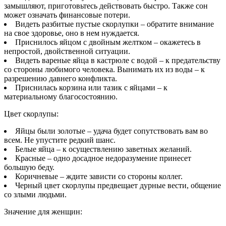
замышляют, приготовьтесь действовать быстро. Также сон
может означать финансовые потери.
Видеть разбитые пустые скорлупки – обратите внимание
на свое здоровье, оно в нем нуждается.
Приснилось яйцом с двойным желтком – окажетесь в
непростой, двойственной ситуации.
Видеть вареные яйца в кастрюле с водой – к предательству
со стороны любимого человека. Вынимать их из воды – к
разрешению давнего конфликта.
Приснилась корзина или тазик с яйцами – к
материальному благосостоянию.
Цвет скорлупы:
Яйцы были золотые – удача будет сопутствовать вам во
всем. Не упустите редкий шанс.
Белые яйца – к осуществлению заветных желаний.
Красные – одно досадное недоразумение принесет
большую беду.
Коричневые – ждите зависти со стороны коллег.
Черный цвет скорлупы предвещает дурные вести, общение
со злыми людьми.
Значение для женщин: