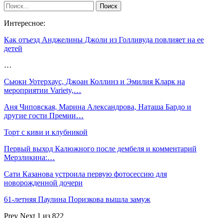
Интересное:
Как отъезд Анджелины Джоли из Голливуда повлияет на ее
детей
…
Сьюки Уотерхаус, Джоан Коллинз и Эмилия Кларк на
мероприятии Variety,…
Аня Чиповская, Марина Александрова, Наташа Бардо и
другие гости Премии…
Торт с киви и клубникой
Первый выход Калюжного после дембеля и комментарий
Мерзликина:…
Сати Казанова устроила первую фотосессию для
новорожденной дочери
61-летняя Паулина Поризкова вышла замуж
Prev
Next
1 из 822