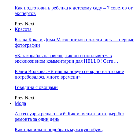
Как подготовить ребенка к детскому саду – 7 советов от
экспертов
Prev
Next
Красота
Клава Кока и Дима Масленников поженились — первые
фотографии
«Как корабль назовёшь, так он и поплывёт»: в
эксклюзивном комментарии для HELLO! Сати…
Юлия Волкова: «Я нашла новую себя, но на это мне
потребовалось много времени»
Говядина с овощами
Prev
Next
Мода
Аксессуары решают всё: Как изменить интерьер без
ремонта за один день
Как правильно подобрать мужскую обувь