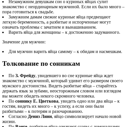
Незамужним девушкам сон о куриных яйцах сулит
знакомство с неординарным мужчиной. Если их было много –
пора готовиться к свадьбе.
Замужним дамам свежие куриные яйца предвещают
легкую беременность, а разбитые и испорченные могут
означать проблемы с зачатием и вынашиванием.
Варить яйца для женщины – к достижению задуманного.
Значение для мужчин:
Для мужчин варить яйца самому – к обидам и насмешкам.
Толкование по сонникам
По
З. Фрейду
, увидевшего во сне куриные яйца ждет
знакомство с мужчиной, который удивит его размером своего
мужского достоинства. Видеть разбитые яйца – старайтесь
держать язык за зубами, неосторожным словом или взглядом
вы можете обидеть некого скромного человека.
По
соннику Е. Цветкова
, увидеть одно или два яйца – к
гостям, видеть их много – к успеху, а если они были
разбитыми – к потерям и разочарованию.
Согласно
Дениз Линн
, яйцо символизирует начало новой
жизни.
По
Ванге
, разбитые яйца означают ссоры с домочадцами,