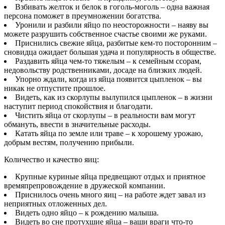
Взбивать желток и белок в гоголь-моголь – одна важная
персона поможет в преумножении богатства.
Уронили и разбили яйцо по неосторожности – наяву вы
можете разрушить собственное счастье своими же руками.
Приснились свежие яйца, разбитые кем-то посторонним –
сновидца ожидает большая удача и популярность в обществе.
Раздавить яйца чем-то тяжелым – к семейным ссорам,
недовольству родственниками, досаде на близких людей.
Упорно ждали, когда из яйца появится цыпленок – вы
никак не отпустите прошлое.
Видеть, как из скорлупы вылупился цыпленок – в жизни
наступит период спокойствия и благодати.
Чистить яйца от скорлупы – в реальности вам могут
обмануть, ввести в значительные расходы.
Катать яйца по земле или траве – к хорошему урожаю,
добрым вестям, получению прибыли.
Количество и качество яиц:
Крупные куриные яйца предвещают отдых и приятное
времяпрепровождение в дружеской компании.
Приснилось очень много яиц – на работе ждет завал из
неприятных отложенных дел.
Видеть одно яйцо – к рождению малыша.
Видеть во сне протухшие яйца – ваши враги что-то