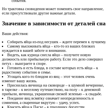
события.
Но трактовка сновидения может поменять свое направление,
если присутствовали другие важные детали.
Значение в зависимости от деталей сна
Ваши действия:
Собирать яйца из-под несушек – ждите перемен к лучшему.
Самому высиживать яйца – кто-то из ваших близких
нуждается в вашей заботе и внимании.
Видеть, как курица снесла яйцо – получите новую
должность или прибыльную работу. Если это дело совершил
петух – выиграете в споре.
Готовить и есть блюда, в составе которых есть яйца – к
радостному событию в семье.
Угощать кого-то блюдом из яиц – этот человек очень
изменит вашу жизнь.
Приснилась яичница на сковороде – к шумной вечеринке,
в тарелке – к веселому путешествию, на полу – к денежной
прибыли, яичница, украшенная свежей зеленью – к свадьбе.
Поедание яиц всмятку означает неопределенность и
сомнения, а сваренные вкрутую – удачу, успех.
Красить яйца к Пасхе – к празднику, богатству.