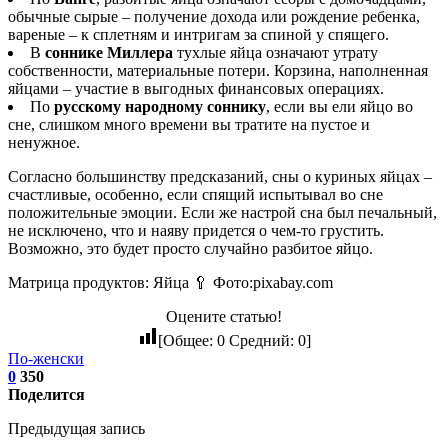
обычные сырые – получение дохода или рождение ребенка,
вареные – к сплетням и интригам за спиной у спящего.
В
соннике Миллера
тухлые яйца означают утрату
собственности, материальные потери. Корзина, наполненная
яйцами – участие в выгодных финансовых операциях.
По
русскому народному соннику
, если вы ели яйцо во
сне, слишком много времени вы тратите на пустое и
ненужное.
Согласно большинству предсказаний, сны о куриных яйцах –
счастливые, особенно, если спящий испытывал во сне
положительные эмоции. Если же настрой сна был печальный,
не исключено, что и наяву придется о чем-то грустить.
Возможно, это будет просто случайно разбитое яйцо.
Матрица продуктов: Яйца 🥄 Фото:pixabay.com
Оцените статью!
[Общее:
0
Средний:
0
]
По-женски
0
350
Поделится
Предыдущая запись