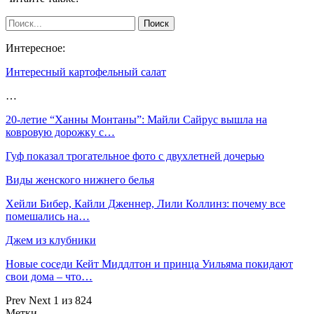
Интересное:
Интересный картофельный салат
…
20-летие “Ханны Монтаны”: Майли Сайрус вышла на
ковровую дорожку с…
Гуф показал трогательное фото с двухлетней дочерью
Виды женского нижнего белья
Хейли Бибер, Кайли Дженнер, Лили Коллинз: почему все
помешались на…
Джем из клубники
Новые соседи Кейт Миддлтон и принца Уильяма покидают
свои дома – что…
Prev
Next
1 из 824
Метки