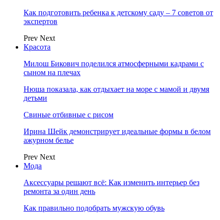
Как подготовить ребенка к детскому саду – 7 советов от
экспертов
Prev
Next
Красота
Милош Бикович поделился атмосферными кадрами с
сыном на плечах
Нюша показала, как отдыхает на море с мамой и двумя
детьми
Свиные отбивные с рисом
Ирина Шейк демонстрирует идеальные формы в белом
ажурном белье
Prev
Next
Мода
Аксессуары решают всё: Как изменить интерьер без
ремонта за один день
Как правильно подобрать мужскую обувь