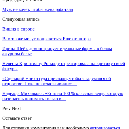
Муж не хочет, чтобы жена работала
Следующая запись
Вишня в сиропе
Вам также могут понравиться
Еще от автора
Ирина Шейк демонстрирует идеальные формы в белом
ажурном белье
Невеста Криштиану Роналду отреагировала на критику своей
фигуры
«Сценарий мне оттуда прислали, чтобы я задумался об
отцовстве. Пока не осчастливили»:…
Надежда Михалкова: «Есть на 100 % классная вещь, которую
начинаешь понимать только в…
Prev
Next
Оставьте ответ
Для отправки комментария вам необходимо
авторизоваться
.