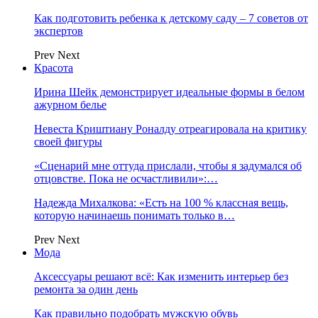
Как подготовить ребенка к детскому саду – 7 советов от
экспертов
Prev
Next
Красота
Ирина Шейк демонстрирует идеальные формы в белом
ажурном белье
Невеста Криштиану Роналду отреагировала на критику
своей фигуры
«Сценарий мне оттуда прислали, чтобы я задумался об
отцовстве. Пока не осчастливили»:…
Надежда Михалкова: «Есть на 100 % классная вещь,
которую начинаешь понимать только в…
Prev
Next
Мода
Аксессуары решают всё: Как изменить интерьер без
ремонта за один день
Как правильно подобрать мужскую обувь