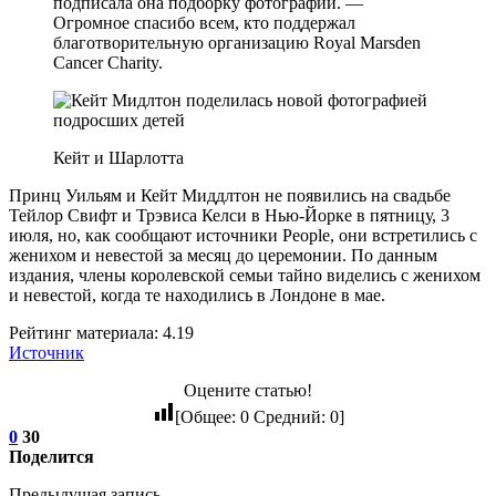
подписала она подборку фотографий. —
Огромное спасибо всем, кто поддержал
благотворительную организацию Royal Marsden
Cancer Charity.
Кейт и Шарлотта
Принц Уильям и Кейт Миддлтон не появились на свадьбе
Тейлор Свифт и Трэвиса Келси в Нью-Йорке в пятницу, 3
июля, но, как сообщают источники People, они встретились с
женихом и невестой за месяц до церемонии. По данным
издания, члены королевской семьи тайно виделись с женихом
и невестой, когда те находились в Лондоне в мае.
Рейтинг материала: 4.19
Источник
Оцените статью!
[Общее:
0
Средний:
0
]
0
30
Поделится
Предыдущая запись