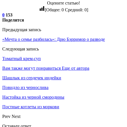
Оцените статью!
[Общее:
0
Средний:
0
]
0
153
Поделится
Предыдущая запись
«Мечта о семье разбилась»: Дрю Бэрримор о разводе
Следующая запись
Томатный крем-суп
Вам также могут понравиться
Еще от автора
Шашлык из сердечек индейки
Повидло из чернослива
Настойка из черной смородины
Постные котлеты из моркови
Prev
Next
Оставьте ответ