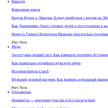
Красота
Кокосовые кексы
Брэдли Купер и Джиджи Хадид пообедали с видом на Э
Как Дженнифер Лопес готовит детей к поступлению в к
Невеста Тимати Валентина Иванова трогательно поздрав
Prev
Next
Мода
Аксессуары решают всё: Как изменить интерьер без ремон
Как правильно подобрать мужскую обувь
История бренда Coach
Мужской деловой костюм: Как выбрать идеальный вариа
Prev
Next
Отношения
Ненависть — анатомия чувства и его последствия