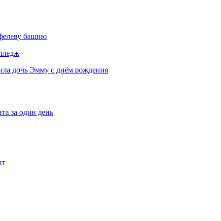
йфелеву башню
олледж
ила дочь Эмму с днём рождения
та за один день
нт