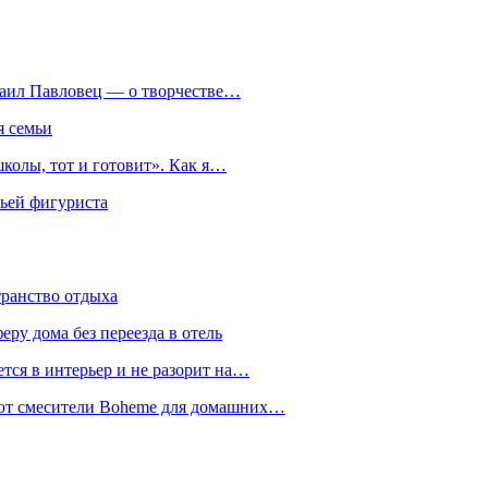
хаил Павловец — о творчестве…
я семьи
колы, тот и готовит». Как я…
мьей фигуриста
транство отдыха
еру дома без переезда в отель
тся в интерьер и не разорит на…
уют смесители Boheme для домашних…