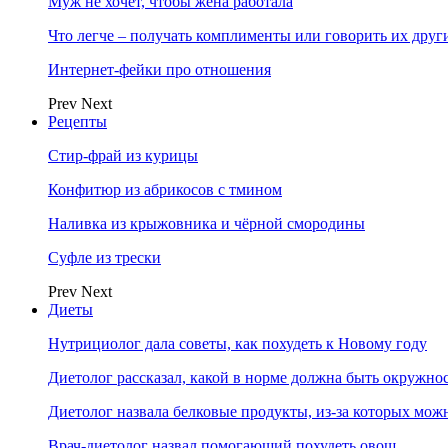
Муж не хочет, чтобы жена работала
Что легче – получать комплименты или говорить их друг
Интернет-фейки про отношения
Prev
Next
Рецепты
Стир-фрай из курицы
Конфитюр из абрикосов с тмином
Наливка из крыжовника и чёрной смородины
Суфле из трески
Prev
Next
Диеты
Нутрициолог дала советы, как похудеть к Новому году
Диетолог рассказал, какой в норме должна быть окружно
Диетолог назвала белковые продукты, из-за которых мож
Врач-диетолог назвал помогающий похудеть овощ