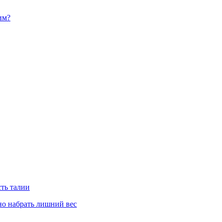
им?
сть талии
но набрать лишний вес