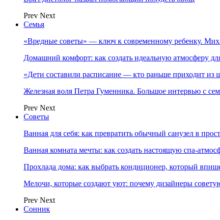
Prev
Next
Семья
«Вредные советы» — ключ к современному ребенку. Ми
Домашний комфорт: как создать идеальную атмосферу дл
«Дети составили расписание — кто раньше приходит из ш
Железная воля Петра Гуменника. Большое интервью с се
Prev
Next
Советы
Ванная для себя: как превратить обычный санузел в прос
Ванная комната мечты: как создать настоящую спа-атмосф
Прохлада дома: как выбрать кондиционер, который впише
Мелочи, которые создают уют: почему дизайнеры совет
Prev
Next
Сонник