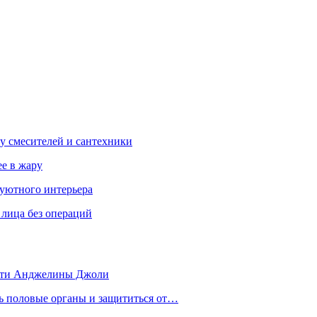
у смесителей и сантехники
ее в жару
 уютного интерьера
 лица без операций
 дети Анджелины Джоли
ть половые органы и защититься от…