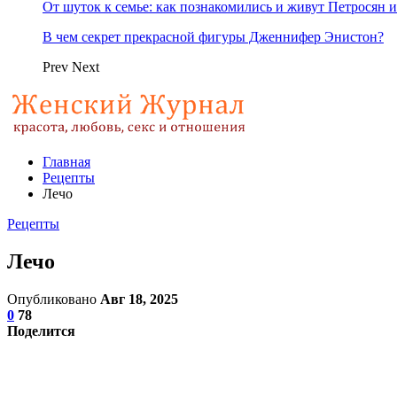
От шуток к семье: как познакомились и живут Петросян и
В чем секрет прекрасной фигуры Дженнифер Энистон?
Prev
Next
Главная
Рецепты
Лечо
Рецепты
Лечо
Опубликовано
Авг 18, 2025
0
78
Поделится