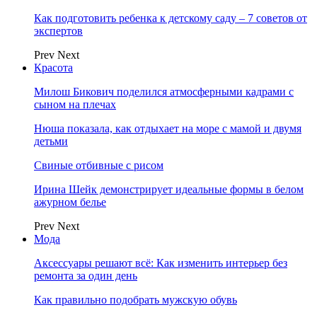
Как подготовить ребенка к детскому саду – 7 советов от
экспертов
Prev
Next
Красота
Милош Бикович поделился атмосферными кадрами с
сыном на плечах
Нюша показала, как отдыхает на море с мамой и двумя
детьми
Свиные отбивные с рисом
Ирина Шейк демонстрирует идеальные формы в белом
ажурном белье
Prev
Next
Мода
Аксессуары решают всё: Как изменить интерьер без
ремонта за один день
Как правильно подобрать мужскую обувь