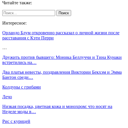
Читайте также:
Интересное:
Орландо Блум откровенно рассказал о личной жизни после
расставания с Кэти Перри
…
Дружить против бывшего: Моника Беллуччи и Тина Кунаки
встретились на…
Два платья невесты, поздравления Виктории Бекхэм и Эмма
Бантон среди…
Колдуны с грибами
Лечо
Низкая посадка, цветная кожа и монохром: что носят на
Неделе моды в…
Рис с курицей