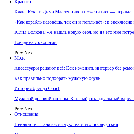
Красота
Клава Кока и Дима Масленников поженились — первые 
«Как корабль назовёшь, так он и поплывёт»: в эксклюз
Юлия Волкова: «Я нашла новую себя, но на это мне потр
Говядина с овощами
Prev
Next
Мода
Аксессуары решают всё: Как изменить интерьер без ремон
Как правильно подобрать мужскую обувь
История бренда Coach
Мужской деловой костюм: Как выбрать идеальный вариа
Prev
Next
Отношения
Ненависть — анатомия чувства и его последствия