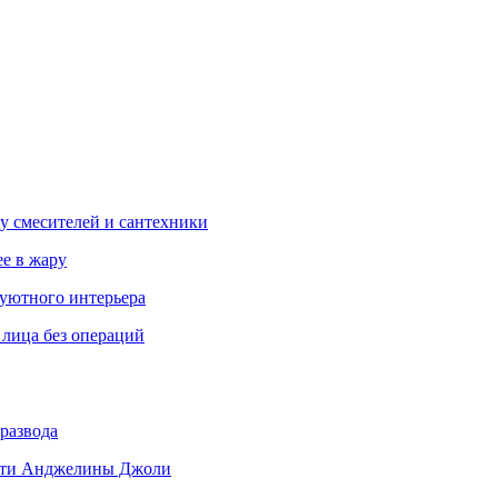
у смесителей и сантехники
ее в жару
 уютного интерьера
 лица без операций
развода
 дети Анджелины Джоли