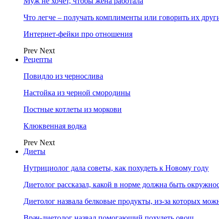
Муж не хочет, чтобы жена работала
Что легче – получать комплименты или говорить их друг
Интернет-фейки про отношения
Prev
Next
Рецепты
Повидло из чернослива
Настойка из черной смородины
Постные котлеты из моркови
Клюквенная водка
Prev
Next
Диеты
Нутрициолог дала советы, как похудеть к Новому году
Диетолог рассказал, какой в норме должна быть окружно
Диетолог назвала белковые продукты, из-за которых мож
Врач-диетолог назвал помогающий похудеть овощ