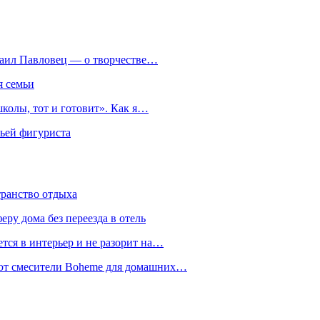
хаил Павловец — о творчестве…
я семьи
колы, тот и готовит». Как я…
мьей фигуриста
транство отдыха
еру дома без переезда в отель
тся в интерьер и не разорит на…
уют смесители Boheme для домашних…