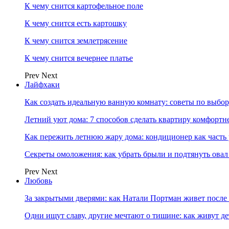
К чему снится картофельное поле
К чему снится есть картошку
К чему снится землетрясение
К чему снится вечернее платье
Prev
Next
Лайфхаки
Как создать идеальную ванную комнату: советы по выбор
Летний уют дома: 7 способов сделать квартиру комфортн
Как пережить летнюю жару дома: кондиционер как часть
Секреты омоложения: как убрать брыли и подтянуть овал
Prev
Next
Любовь
За закрытыми дверями: как Натали Портман живет после 
Одни ищут славу, другие мечтают о тишине: как живут