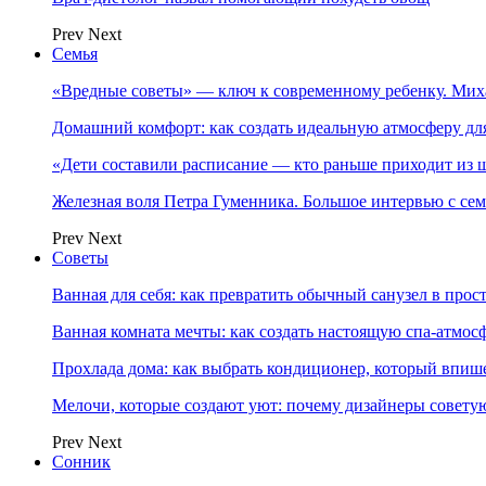
Prev
Next
Семья
«Вредные советы» — ключ к современному ребенку. Ми
Домашний комфорт: как создать идеальную атмосферу дл
«Дети составили расписание — кто раньше приходит из ш
Железная воля Петра Гуменника. Большое интервью с се
Prev
Next
Советы
Ванная для себя: как превратить обычный санузел в прос
Ванная комната мечты: как создать настоящую спа-атмосф
Прохлада дома: как выбрать кондиционер, который впише
Мелочи, которые создают уют: почему дизайнеры совет
Prev
Next
Сонник