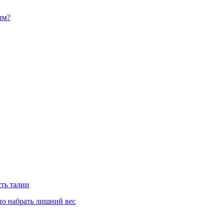
им?
сть талии
но набрать лишний вес