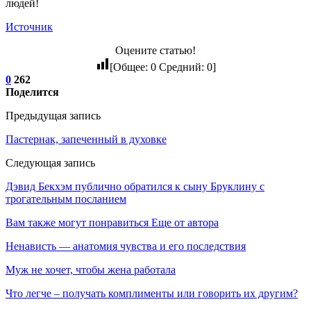
людей!
Источник
Оцените статью!
[Общее:
0
Средний:
0
]
0
262
Поделится
Предыдущая запись
Пастернак, запеченный в духовке
Следующая запись
Дэвид Бекхэм публично обратился к сыну Бруклину с
трогательным посланием
Вам также могут понравиться
Еще от автора
Ненависть — анатомия чувства и его последствия
Муж не хочет, чтобы жена работала
Что легче – получать комплименты или говорить их другим?