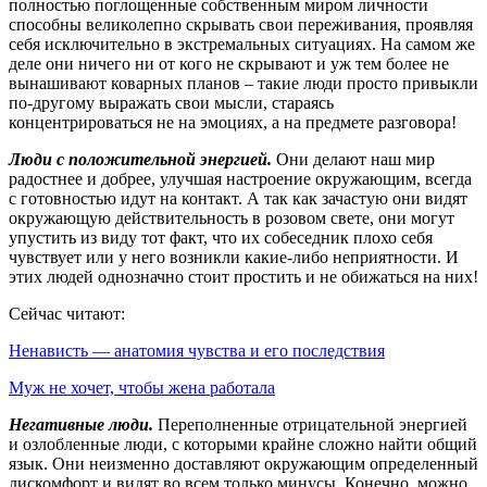
полностью поглощенные собственным миром личности
способны великолепно скрывать свои переживания, проявляя
себя исключительно в экстремальных ситуациях. На самом же
деле они ничего ни от кого не скрывают и уж тем более не
вынашивают коварных планов – такие люди просто привыкли
по-другому выражать свои мысли, стараясь
концентрироваться не на эмоциях, а на предмете разговора!
Люди с положительной энергией.
Они делают наш мир
радостнее и добрее, улучшая настроение окружающим, всегда
с готовностью идут на контакт. А так как зачастую они видят
окружающую действительность в розовом свете, они могут
упустить из виду тот факт, что их собеседник плохо себя
чувствует или у него возникли какие-либо неприятности. И
этих людей однозначно стоит простить и не обижаться на них!
Сейчас читают:
Ненависть — анатомия чувства и его последствия
Муж не хочет, чтобы жена работала
Негативные люди.
Переполненные отрицательной энергией
и озлобленные люди, с которыми крайне сложно найти общий
язык. Они неизменно доставляют окружающим определенный
дискомфорт и видят во всем только минусы. Конечно, можно