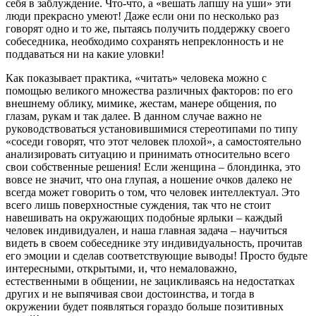
себя в заблуждение. Что-что, а «вешать лапшу на уши» эти
люди прекрасно умеют! Даже если они по несколько раз
говорят одно и то же, пытаясь получить поддержку своего
собеседника, необходимо сохранять непреклонность и не
поддаваться ни на какие уловки!
Как показывает практика, «читать» человека можно с
помощью великого множества различных факторов: по его
внешнему облику, мимике, жестам, манере общения, по
глазам, рукам и так далее. В данном случае важно не
руководствоваться установившимися стереотипами по типу
«соседи говорят, что этот человек плохой», а самостоятельно
анализировать ситуацию и принимать относительно всего
свои собственные решения! Если женщина – блондинка, это
вовсе не значит, что она глупая, а ношение очков далеко не
всегда может говорить о том, что человек интеллектуал. Это
всего лишь поверхностные суждения, так что не стоит
навешивать на окружающих подобные ярлыки – каждый
человек индивидуален, и наша главная задача – научиться
видеть в своем собеседнике эту индивидуальность, прочитав
его эмоции и сделав соответствующие выводы! Просто будьте
интересными, открытыми, и, что немаловажно,
естественными в общении, не зацикливаясь на недостатках
других и не выпячивая свои достоинства, и тогда в
окружении будет появляться гораздо больше позитивных