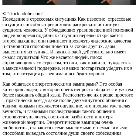
© "stock.adobe.com"
Поведение в стрессовых ситуациях Как известно, стрессовые
ситуации способны превосходно раскрывать истинную
сущность человека. У обладающих уравновешенной психикой
людей во время подобных ситуаций нередко открывается
второе дыхание, они начинают проявлять лидерские качества
и становятся способны повести за собой других, дабы
вывести их из тупика. И таких людей действительно имеет
смысл слушаться! Что же касается людей, плохо
справляющихся со стрессом, то они, как правило, нуждаются
в максимальной поддержке, и важно постараться убедить их в
том, что ситуация разрешима и все будет хорошо!
Как общаться с энергетическими вампирами? Это особая
категория людей, с которой очень непросто общаться и уж тем
более находить общий язык. Распознать же их проще простого
– практически всегда даже после двухминутного общения с
такими людьми появляется ощущение, что прошла уже целая
вечность, и главными последствиями такого общения
становятся унылость, состояние разбитости и потеря
жизненной энергии. Энергетические вампиры очень
любопытны, стараются всеми мыслимыми и немыслимыми
способами выведать состояние души своего собеседника,