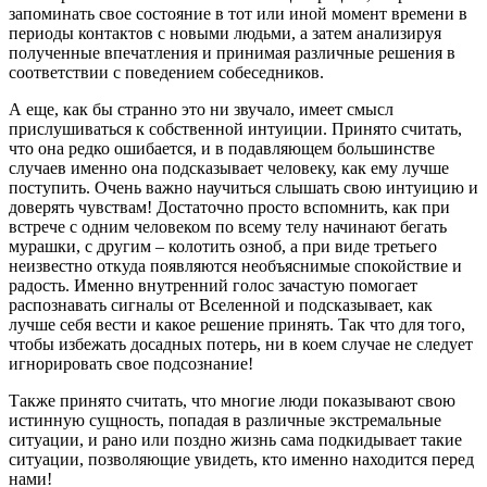
запоминать свое состояние в тот или иной момент времени в
периоды контактов с новыми людьми, а затем анализируя
полученные впечатления и принимая различные решения в
соответствии с поведением собеседников.
А еще, как бы странно это ни звучало, имеет смысл
прислушиваться к собственной интуиции. Принято считать,
что она редко ошибается, и в подавляющем большинстве
случаев именно она подсказывает человеку, как ему лучше
поступить. Очень важно научиться слышать свою интуицию и
доверять чувствам! Достаточно просто вспомнить, как при
встрече с одним человеком по всему телу начинают бегать
мурашки, с другим – колотить озноб, а при виде третьего
неизвестно откуда появляются необъяснимые спокойствие и
радость. Именно внутренний голос зачастую помогает
распознавать сигналы от Вселенной и подсказывает, как
лучше себя вести и какое решение принять. Так что для того,
чтобы избежать досадных потерь, ни в коем случае не следует
игнорировать свое подсознание!
Также принято считать, что многие люди показывают свою
истинную сущность, попадая в различные экстремальные
ситуации, и рано или поздно жизнь сама подкидывает такие
ситуации, позволяющие увидеть, кто именно находится перед
нами!