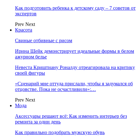
Как подготовить ребенка к детскому саду – 7 советов от
экспертов
Prev
Next
Красота
Свиные отбивные с рисом
Ирина Шейк демонстрирует идеальные формы в белом
ажурном белье
Невеста Криштиану Роналду отреагировала на критику
своей фигуры
«Сценарий мне оттуда прислали, чтобы я задумался об
отцовстве. Пока не осчастливили»:…
Prev
Next
Мода
Аксессуары решают всё: Как изменить интерьер без
ремонта за один день
Как правильно подобрать мужскую обувь