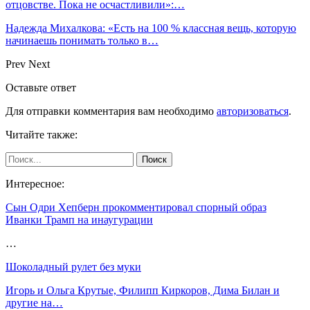
отцовстве. Пока не осчастливили»:…
Надежда Михалкова: «Есть на 100 % классная вещь, которую
начинаешь понимать только в…
Prev
Next
Оставьте ответ
Для отправки комментария вам необходимо
авторизоваться
.
Читайте также:
Интересное:
Сын Одри Хепберн прокомментировал спорный образ
Иванки Трамп на инаугурации
…
Шоколадный рулет без муки
Игорь и Ольга Крутые, Филипп Киркоров, Дима Билан и
другие на…