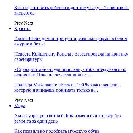
Как подготовить ребенка к детскому саду – 7 советов от
экспертов
Prev
Next
Красота
Ирина Шейк демонстрирует идеальные формы в белом
ажурном белье
Невеста Криштиану Роналду отреагировала на критику
своей фигуры
«Сценарий мне оттуда прислали, чтобы я задумался об
отцовстве. Пока не осчастливили»:…
Надежда Михалкова: «Есть на 100 % классная вещь,
которую начинаешь понимать только в…
Prev
Next
Мода
Аксессуары решают всё: Как изменить интерьер без
ремонта за один день
Как правильно подобрать мужскую обувь