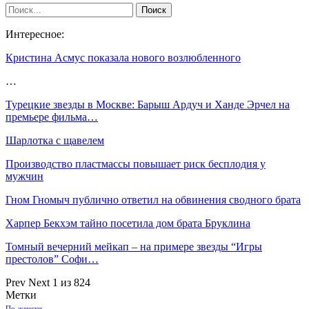
Интересное:
Кристина Асмус показала нового возлюбленного
…
Турецкие звезды в Москве: Барыш Ардуч и Ханде Эрчел на
премьере фильма…
Шарлотка с щавелем
Производство пластмассы повышает риск бесплодия у
мужчин
Гном Гномыч публично ответил на обвинения сводного брата
Харпер Бекхэм тайно посетила дом брата Бруклина
Томный вечерний мейкап – на примере звезды “Игры
престолов” Софи…
Prev
Next
1 из 824
Метки
По-женски