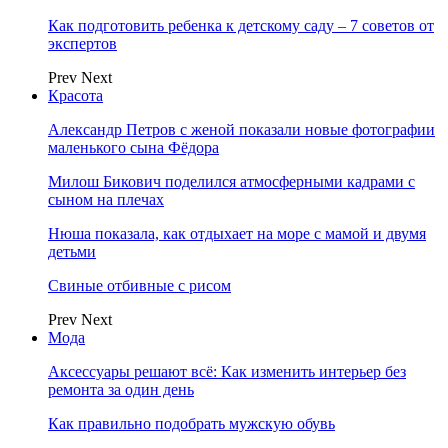
Как подготовить ребенка к детскому саду – 7 советов от
экспертов
Prev
Next
Красота
Александр Петров с женой показали новые фотографии
маленького сына Фёдора
Милош Бикович поделился атмосферными кадрами с
сыном на плечах
Нюша показала, как отдыхает на море с мамой и двумя
детьми
Свиные отбивные с рисом
Prev
Next
Мода
Аксессуары решают всё: Как изменить интерьер без
ремонта за один день
Как правильно подобрать мужскую обувь