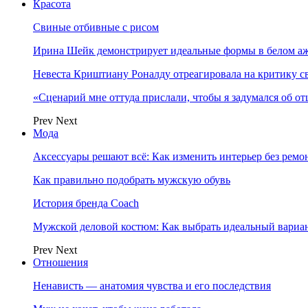
Красота
Свиные отбивные с рисом
Ирина Шейк демонстрирует идеальные формы в белом а
Невеста Криштиану Роналду отреагировала на критику с
«Сценарий мне оттуда прислали, чтобы я задумался об о
Prev
Next
Мода
Аксессуары решают всё: Как изменить интерьер без ремон
Как правильно подобрать мужскую обувь
История бренда Coach
Мужской деловой костюм: Как выбрать идеальный вариа
Prev
Next
Отношения
Ненависть — анатомия чувства и его последствия