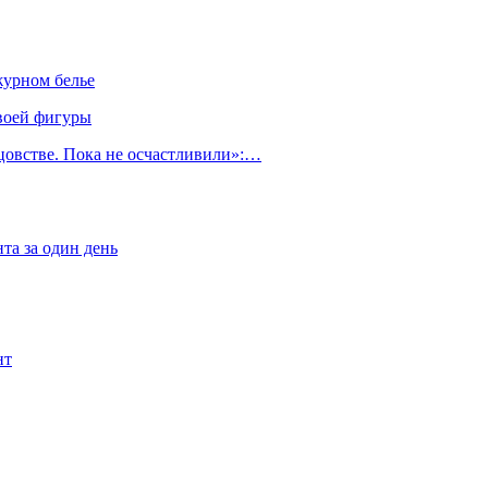
журном белье
воей фигуры
тцовстве. Пока не осчастливили»:…
та за один день
нт