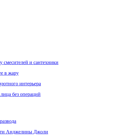
у смесителей и сантехники
ее в жару
 уютного интерьера
 лица без операций
развода
 дети Анджелины Джоли