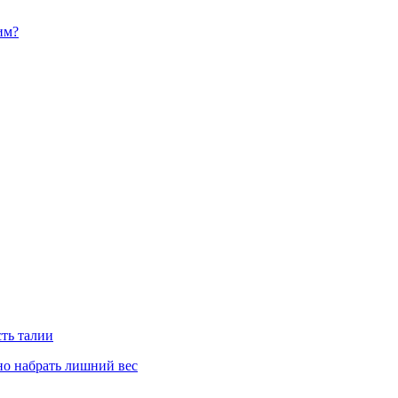
им?
сть талии
но набрать лишний вес