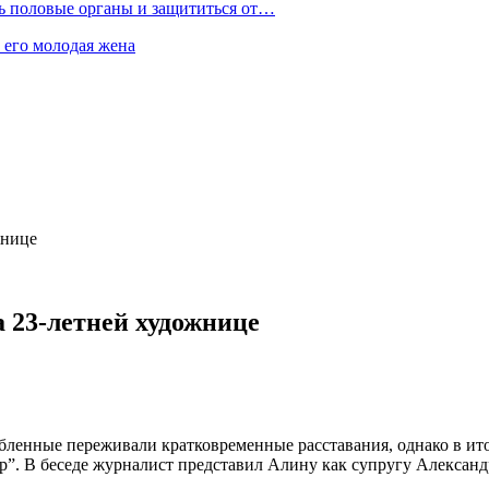
ть половые органы и защититься от…
 его молодая жена
жнице
а 23-летней художнице
юбленные переживали кратковременные расставания, однако в ит
. В беседе журналист представил Алину как супругу Александр