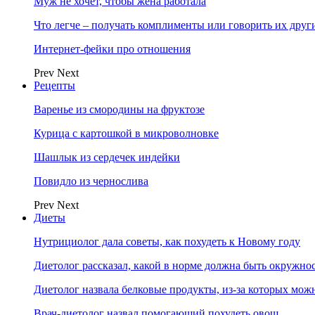
Муж не хочет, чтобы жена работала
Что легче – получать комплименты или говорить их друг
Интернет-фейки про отношения
Prev
Next
Рецепты
Варенье из смородины на фруктозе
Курица с картошкой в микроволновке
Шашлык из сердечек индейки
Повидло из чернослива
Prev
Next
Диеты
Нутрициолог дала советы, как похудеть к Новому году
Диетолог рассказал, какой в норме должна быть окружно
Диетолог назвала белковые продукты, из-за которых мож
Врач-диетолог назвал помогающий похудеть овощ