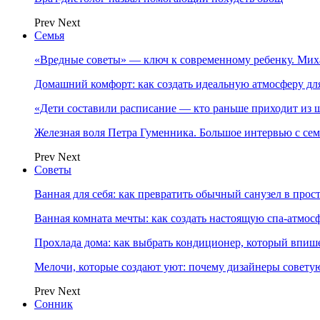
Prev
Next
Семья
«Вредные советы» — ключ к современному ребенку. Ми
Домашний комфорт: как создать идеальную атмосферу дл
«Дети составили расписание — кто раньше приходит из ш
Железная воля Петра Гуменника. Большое интервью с се
Prev
Next
Советы
Ванная для себя: как превратить обычный санузел в прос
Ванная комната мечты: как создать настоящую спа-атмосф
Прохлада дома: как выбрать кондиционер, который впише
Мелочи, которые создают уют: почему дизайнеры совет
Prev
Next
Сонник