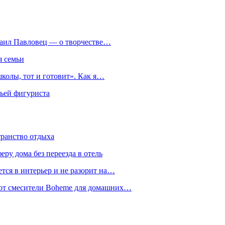
хаил Павловец — о творчестве…
я семьи
колы, тот и готовит». Как я…
мьей фигуриста
транство отдыха
еру дома без переезда в отель
тся в интерьер и не разорит на…
уют смесители Boheme для домашних…