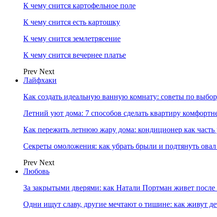
К чему снится картофельное поле
К чему снится есть картошку
К чему снится землетрясение
К чему снится вечернее платье
Prev
Next
Лайфхаки
Как создать идеальную ванную комнату: советы по выбор
Летний уют дома: 7 способов сделать квартиру комфортн
Как пережить летнюю жару дома: кондиционер как часть
Секреты омоложения: как убрать брыли и подтянуть овал
Prev
Next
Любовь
За закрытыми дверями: как Натали Портман живет после 
Одни ищут славу, другие мечтают о тишине: как живут