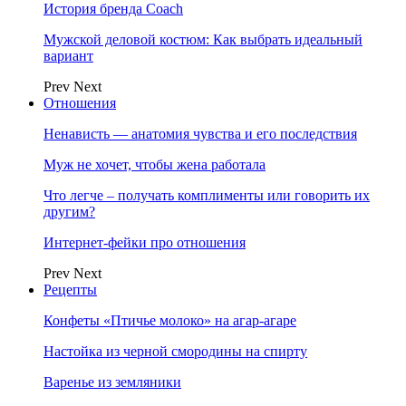
История бренда Coach
Мужской деловой костюм: Как выбрать идеальный
вариант
Prev
Next
Отношения
Ненависть — анатомия чувства и его последствия
Муж не хочет, чтобы жена работала
Что легче – получать комплименты или говорить их
другим?
Интернет-фейки про отношения
Prev
Next
Рецепты
Конфеты «Птичье молоко» на агар-агаре
Настойка из черной смородины на спирту
Варенье из земляники