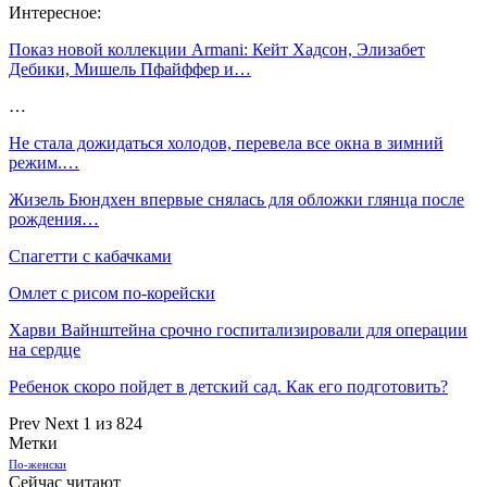
Интересное:
Показ новой коллекции Armani: Кейт Хадсон, Элизабет
Дебики, Мишель Пфайффер и…
…
Не стала дожидаться холодов, перевела все окна в зимний
режим.…
Жизель Бюндхен впервые снялась для обложки глянца после
рождения…
Спагетти с кабачками
Омлет с рисом по-корейски
Харви Вайнштейна срочно госпитализировали для операции
на сердце
Ребенок скоро пойдет в детский сад. Как его подготовить?
Prev
Next
1 из 824
Метки
По-женски
Сейчас читают