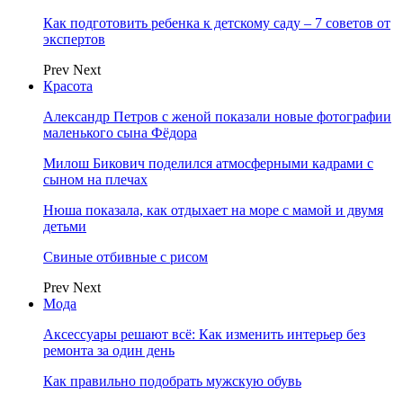
Как подготовить ребенка к детскому саду – 7 советов от
экспертов
Prev
Next
Красота
Александр Петров с женой показали новые фотографии
маленького сына Фёдора
Милош Бикович поделился атмосферными кадрами с
сыном на плечах
Нюша показала, как отдыхает на море с мамой и двумя
детьми
Свиные отбивные с рисом
Prev
Next
Мода
Аксессуары решают всё: Как изменить интерьер без
ремонта за один день
Как правильно подобрать мужскую обувь