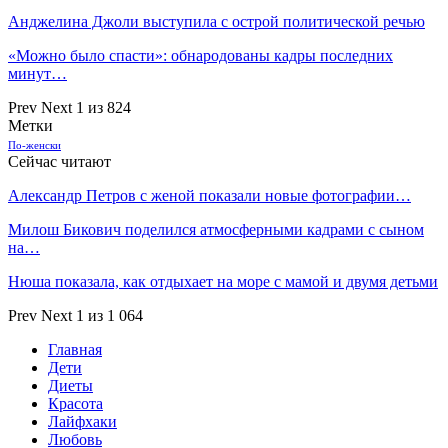
Анджелина Джоли выступила с острой политической речью
«Можно было спасти»: обнародованы кадры последних
минут…
Prev
Next
1 из 824
Метки
По-женски
Сейчас читают
Александр Петров с женой показали новые фотографии…
Милош Бикович поделился атмосферными кадрами с сыном
на…
Нюша показала, как отдыхает на море с мамой и двумя детьми
Prev
Next
1 из 1 064
Главная
Дети
Диеты
Красота
Лайфхаки
Любовь