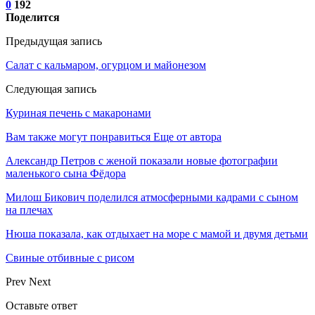
0
192
Поделится
Предыдущая запись
Салат с кальмаром, огурцом и майонезом
Следующая запись
Куриная печень с макаронами
Вам также могут понравиться
Еще от автора
Александр Петров с женой показали новые фотографии
маленького сына Фёдора
Милош Бикович поделился атмосферными кадрами с сыном
на плечах
Нюша показала, как отдыхает на море с мамой и двумя детьми
Свиные отбивные с рисом
Prev
Next
Оставьте ответ