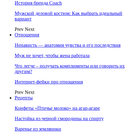
История бренда Coach
Мужской деловой костюм: Как выбрать идеальный
вариант
Prev
Next
Отношения
Ненависть — анатомия чувства и его последствия
Муж не хочет, чтобы жена работала
Что легче – получать комплименты или говорить их
другим?
Интернет-фейки про отношения
Prev
Next
Рецепты
Конфеты «Птичье молоко» на агар-агаре
Настойка из черной смородины на спирту
Варенье из земляники