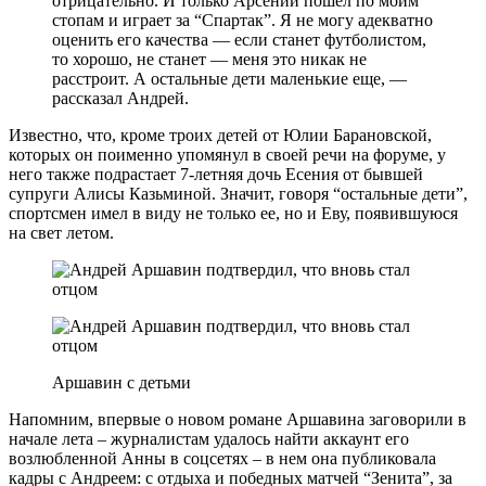
отрицательно. И только Арсений пошел по моим
стопам и играет за “Спартак”. Я не могу адекватно
оценить его качества — если станет футболистом,
то хорошо, не станет — меня это никак не
расстроит. А остальные дети маленькие еще, —
рассказал Андрей.
Известно, что, кроме троих детей от Юлии Барановской,
которых он поименно упомянул в своей речи на форуме, у
него также подрастает 7-летняя дочь Есения от бывшей
супруги Алисы Казьминой. Значит, говоря “остальные дети”,
спортсмен имел в виду не только ее, но и Еву, появившуюся
на свет летом.
Аршавин с детьми
Напомним, впервые о новом романе Аршавина заговорили в
начале лета – журналистам удалось найти аккаунт его
возлюбленной Анны в соцсетях – в нем она публиковала
кадры с Андреем: с отдыха и победных матчей “Зенита”, за