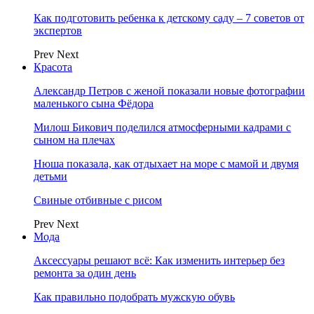
Как подготовить ребенка к детскому саду – 7 советов от
экспертов
Prev
Next
Красота
Александр Петров с женой показали новые фотографии
маленького сына Фёдора
Милош Бикович поделился атмосферными кадрами с
сыном на плечах
Нюша показала, как отдыхает на море с мамой и двумя
детьми
Свиные отбивные с рисом
Prev
Next
Мода
Аксессуары решают всё: Как изменить интерьер без
ремонта за один день
Как правильно подобрать мужскую обувь