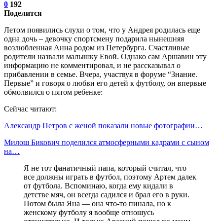
0
192
Поделится
Летом появились слухи о том, что у Андрея родилась еще
одна дочь – девочку спортсмену подарила нынешняя
возлюбленная Анна родом из Петербурга. Счастливые
родители назвали малышку Евой. Однако сам Аршавин эту
информацию не комментировал, и не рассказывал о
прибавлении в семье. Вчера, участвуя в форуме “Знание.
Первые” и говоря о любви его детей к футболу, он впервые
обмолвился о пятом ребенке:
Сейчас читают:
Александр Петров с женой показали новые фотографии…
Милош Бикович поделился атмосферными кадрами с сыном
на…
Я не тот фанатичный папа, который считал, что
все должны играть в футбол, поэтому Артем далек
от футбола. Вспоминаю, когда ему кидали в
детстве мяч, он всегда садился и брал его в руки.
Потом была Яна — она что-то пинала, но к
женскому футболу я вообще отношусь