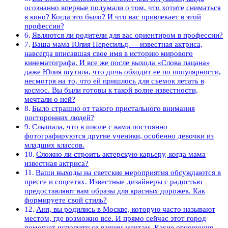
осознанно впервые подумали о том, что хотите сниматься
в кино? Когда это было? И что вас привлекает в этой
профессии?
Являются ли родители для вас ориентиром в профессии?
Ваша мама Юлия Пересильд — известная актриса,
навсегда вписавшая свое имя в историю мирового
кинематографа. И все же после выхода «Слова пацана»
даже Юлия шутила, что дочь обходит ее по популярности,
несмотря на то, что ей пришлось для съемок летать в
космос. Вы были готовы к такой волне известности,
мечтали о ней?
Было страшно от такого пристального внимания
посторонних людей?
Слышала, что в школе с вами постоянно
фотографируются другие ученики, особенно девочки из
младших классов.
Сложно ли строить актерскую карьеру, когда мама
известная актриса?
Ваши выходы на светские мероприятия обсуждаются в
прессе и соцсетях. Известные дизайнеры с радостью
предоставляют вам образы для красных дорожек. Как
формируете свой стиль?
Аня, вы родились в Москве, которую часто называют
местом, где возможно все. И прямо сейчас этот город
помогает исполняться вашим мечтам. Какие отношения