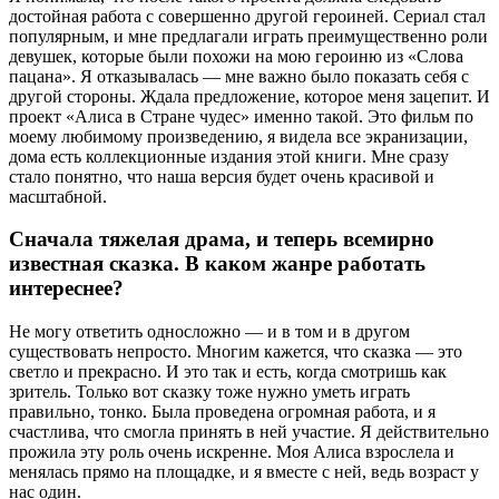
достойная работа с совершенно другой героиней. Сериал стал
популярным, и мне предлагали играть преимущественно роли
девушек, которые были похожи на мою героиню из «Слова
пацана». Я отказывалась — мне важно было показать себя с
другой стороны. Ждала предложение, которое меня зацепит. И
проект «Алиса в Стране чудес» именно такой. Это фильм по
моему любимому произведению, я видела все экранизации,
дома есть коллекционные издания этой книги. Мне сразу
стало понятно, что наша версия будет очень красивой и
масштабной.
Сначала тяжелая драма, и теперь всемирно
известная сказка. В каком жанре работать
интереснее?
Не могу ответить односложно — и в том и в другом
существовать непросто. Многим кажется, что сказка — это
светло и прекрасно. И это так и есть, когда смотришь как
зритель. Только вот сказку тоже нужно уметь играть
правильно, тонко. Была проведена огромная работа, и я
счастлива, что смогла принять в ней участие. Я действительно
прожила эту роль очень искренне. Моя Алиса взрослела и
менялась прямо на площадке, и я вместе с ней, ведь возраст у
нас один.