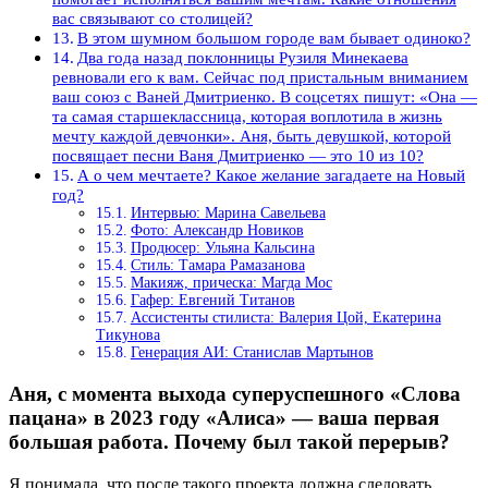
вас связывают со столицей?
В этом шумном большом городе вам бывает одиноко?
Два года назад поклонницы Рузиля Минекаева
ревновали его к вам. Сейчас под пристальным вниманием
ваш союз с Ваней Дмитриенко. В соцсетях пишут: «Она —
та самая старшеклассница, которая воплотила в жизнь
мечту каждой девчонки». Аня, быть девушкой, которой
посвящает песни Ваня Дмитриенко — это 10 из 10?
А о чем мечтаете? Какое желание загадаете на Новый
год?
Интервью: Марина Савельева
Фото: Александр Новиков
Продюсер: Ульяна Кальсина
Стиль: Тамара Рамазанова
Макияж, прическа: Магда Мос
Гафер: Евгений Титанов
Ассистенты стилиста: Валерия Цой, Екатерина
Тикунова
Генерация АИ: Станислав Мартынов
Аня, с момента выхода суперуспешного «Слова
пацана» в 2023 году «Алиса» — ваша первая
большая работа. Почему был такой перерыв?
Я понимала, что после такого проекта должна следовать