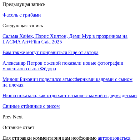
Предыдущая запись
Фасоль с грибами
Следующая запись
Сальма Хайек, Пэрис Хилтон, Деми Мур в прозрачном на
LACMA Art+Film Gala 2025
Вам также могут понравиться
Еще от автора
Александр Петров с женой показали новые фотографии
маленького сына Фёдора
Милош Бикович поделился атмосферными кадрами с сыном
на плечах
Нюша показала, как отдыхает на море с мамой и двумя детьми
Свиные отбивные с рисом
Prev
Next
Оставьте ответ
Для отправки комментария вам необходимо
авторизоваться
.