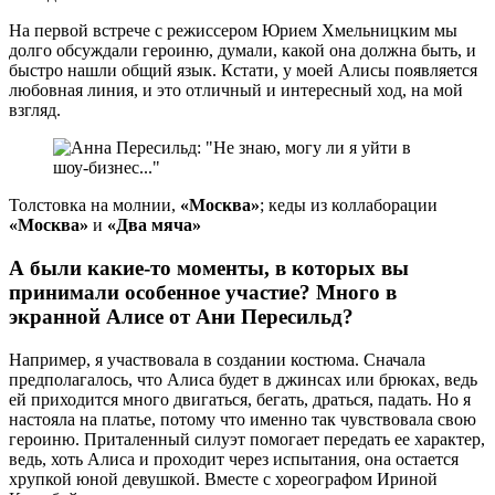
На первой встрече с режиссером Юрием Хмельницким мы
долго обсуждали героиню, думали, какой она должна быть, и
быстро нашли общий язык. Кстати, у моей Алисы появляется
любовная линия, и это отличный и интересный ход, на мой
взгляд.
Толстовка на молнии,
«Москва»
; кеды из коллаборации
«Москва»
и
«Два мяча»
А были какие-то моменты, в которых вы
принимали особенное участие? Много в
экранной Алисе от Ани Пересильд?
Например, я участвовала в создании костюма. Сначала
предполагалось, что Алиса будет в джинсах или брюках, ведь
ей приходится много двигаться, бегать, драться, падать. Но я
настояла на платье, потому что именно так чувствовала свою
героиню. Приталенный силуэт помогает передать ее характер,
ведь, хоть Алиса и проходит через испытания, она остается
хрупкой юной девушкой. Вместе с хореографом Ириной