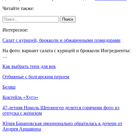
Читайте также:
Интересное:
Салат с курицей, брокколи и обжаренными помидорами
На фото: вариант салата с курицей и брокколи Ингредиенты:
…
Как выбрать тени для век
Отбивные с болгарским перцем
Беляш
Коктейль «Хуго»
47-летняя Николь Шерзингер делится горячими фото из
отпуска с женихом
Юлия Барановская эмоционально обратилась к дочери от
Андрея Аршавина