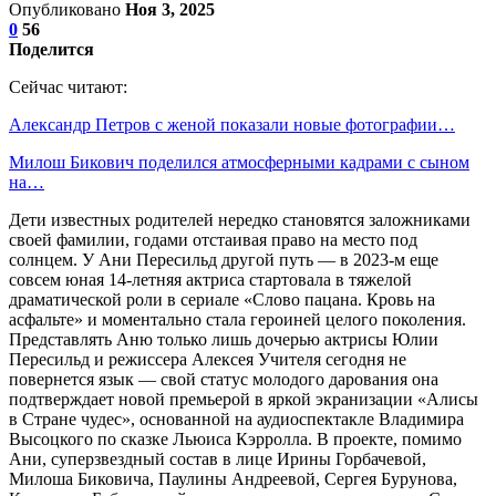
Опубликовано
Ноя 3, 2025
0
56
Поделится
Сейчас читают:
Александр Петров с женой показали новые фотографии…
Милош Бикович поделился атмосферными кадрами с сыном
на…
Дети известных родителей нередко становятся заложниками
своей фамилии, годами отстаивая право на место под
солнцем. У Ани Пересильд другой путь — в 2023-м еще
совсем юная 14-летняя актриса стартовала в тяжелой
драматической роли в сериале «Слово пацана. Кровь на
асфальте» и моментально стала героиней целого поколения.
Представлять Аню только лишь дочерью актрисы Юлии
Пересильд и режиссера Алексея Учителя сегодня не
повернется язык — свой статус молодого дарования она
подтверждает новой премьерой в яркой экранизации «Алисы
в Стране чудес», основанной на аудиоспектакле Владимира
Высоцкого по сказке Льюиса Кэрролла. В проекте, помимо
Ани, суперзвездный состав в лице Ирины Горбачевой,
Милоша Биковича, Паулины Андреевой, Сергея Бурунова,