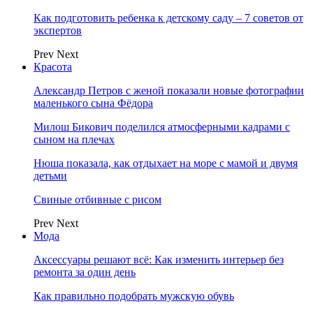
Как подготовить ребенка к детскому саду – 7 советов от
экспертов
Prev
Next
Красота
Александр Петров с женой показали новые фотографии
маленького сына Фёдора
Милош Бикович поделился атмосферными кадрами с
сыном на плечах
Нюша показала, как отдыхает на море с мамой и двумя
детьми
Свиные отбивные с рисом
Prev
Next
Мода
Аксессуары решают всё: Как изменить интерьер без
ремонта за один день
Как правильно подобрать мужскую обувь