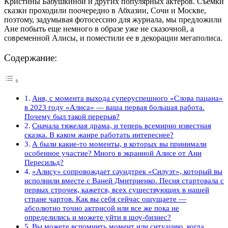
Кристины Бабушкиной и других популярных актеров. Съемки
сказки проходили поочередно в Абхазии, Сочи и Москве,
поэтому, задумывая фотосессию для журнала, мы предложили
Ане побыть еще немного в образе уже не сказочной, а
современной Алисы, и поместили ее в декорации мегаполиса.
Содержание:
Аня, с момента выхода суперуспешного «Слова пацана»
в 2023 году «Алиса» — ваша первая большая работа.
Почему был такой перерыв?
Сначала тяжелая драма, и теперь всемирно известная
сказка. В каком жанре работать интереснее?
А были какие-то моменты, в которых вы принимали
особенное участие? Много в экранной Алисе от Ани
Пересильд?
«Алису» сопровождает саундтрек «Силуэт», который вы
исполнили вместе с Ваней Дмитриенко. Песня стартовала с
первых строчек, кажется, всех существующих в нашей
стране чартов. Как вы себя сейчас ощущаете —
абсолютно точно актрисой или все же пока не
определились и можете уйти в шоу-бизнес?
Вы можете вспомнить момент или ситуацию, когда