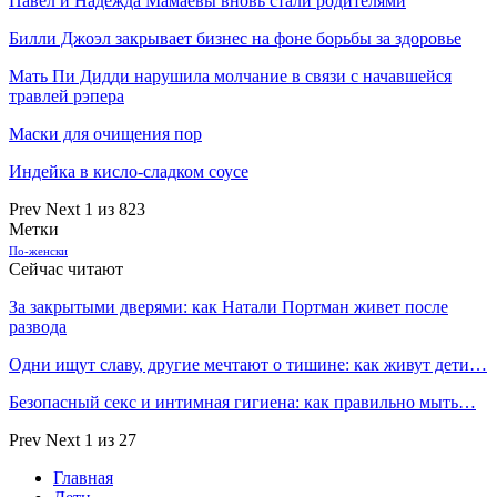
Павел и Надежда Мамаевы вновь стали родителями
Билли Джоэл закрывает бизнес на фоне борьбы за здоровье
Мать Пи Дидди нарушила молчание в связи с начавшейся
травлей рэпера
Маски для очищения пор
Индейка в кисло-сладком соусе
Prev
Next
1 из 823
Метки
По-женски
Сейчас читают
За закрытыми дверями: как Натали Портман живет после
развода
Одни ищут славу, другие мечтают о тишине: как живут дети…
Безопасный секс и интимная гигиена: как правильно мыть…
Prev
Next
1 из 27
Главная