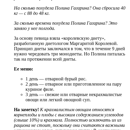
На сколько похудела Полина Гагарина
? Она сбросила 40
кг — с 88 до 48 кг.
За сколько времени похудела Полина Гагарина?
Это
заняло у нее полгода.
За основу певица взяла «королевскую диету»,
разработанную диетологом Маргаритой Королевой.
Принцип диеты заключался в том, что в течение 9 дней
нужно чередовать три монодиеты. Но Полина питалась
так на протяжении всей диеты.
Ее меню:
1 день — отварной бурый рис.
2 день — отварное или приготовленное на пару
куриное филе.
3 день — свежие или отварные некрахмалистые
овощи или легкий овощной суп.
На заметку!
К крахмалистым овощам относятся
корнеплоды и плоды с высоким содержанием углеводов
(свыше 10%) и крахмала. Полностью исключать их из
рациона не стоит, поскольку они считаются важными