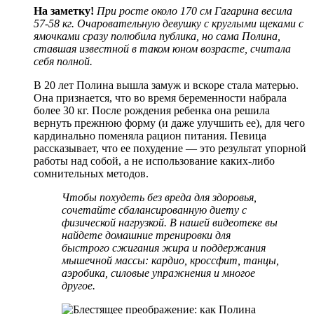
На заметку!
При росте около 170 см Гагарина весила
57-58 кг. Очаровательную девушку с круглыми щеками с
ямочками сразу полюбила публика, но сама Полина,
ставшая известной в таком юном возрасте, считала
себя полной.
В 20 лет Полина вышла замуж и вскоре стала матерью.
Она признается, что во время беременности набрала
более 30 кг. После рождения ребенка она решила
вернуть прежнюю форму (и даже улучшить ее), для чего
кардинально поменяла рацион питания. Певица
рассказывает, что ее похудение — это результат упорной
работы над собой, а не использование каких-либо
сомнительных методов.
Чтобы похудеть без вреда для здоровья,
сочетайте сбалансированную диету с
физической нагрузкой. В нашей
видеотеке
вы
найдете домашние тренировки для
быстрого сжигания жира и поддержания
мышечной массы: кардио, кроссфит, танцы,
аэробика, силовые упражнения и многое
другое.