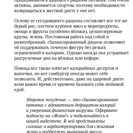
активна, занимается спортом, поэтому необходимости
возвращаться к жесткой диете у нее нет.
Основу ее сегодняшнего рациона составляет все тот же
бурый рис, постное куриное мясо и морепродукты,
овощи и фрукты (особенно яблоки), цельнозерновые
крупы, зелень. Постоянная работа над собой и
разнообразный, сбалансированный рацион позволяют
ей поддерживать точеную фигуру без резких
ограничений в калориях. Однако иногда она устраивает
разгрузочные дни на яблоках или кефире.
Певица все также избегает калорийных десертов и
выпечки, но вот гамбургер иногда может себе
позволить. И, действительно, даже на здоровой диете
всем важно время от времени баловать себя любимой
едой.
Здоровое похудение — это сбалансированное
питание с адекватным дефицитом калорий
и умеренная физическая нагрузка. Оформите
подписку на «Живи!»
и подключайтесь к
нашей видеотеке. В ней представлены
силовые и кардиотренировки для сжигания
жира и поддержки мышечной массы.