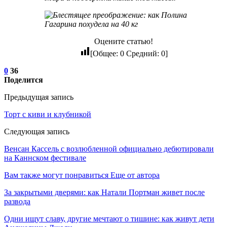
Оцените статью!
[Общее:
0
Средний:
0
]
0
36
Поделится
Предыдущая запись
Торт с киви и клубникой
Следующая запись
Венсан Кассель с возлюбленной официально дебютировали
на Каннском фестивале
Вам также могут понравиться
Еще от автора
За закрытыми дверями: как Натали Портман живет после
развода
Одни ищут славу, другие мечтают о тишине: как живут дети