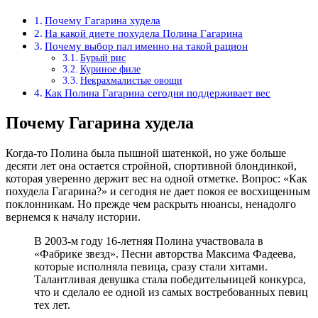
Почему Гагарина худела
На какой диете похудела Полина Гагарина
Почему выбор пал именно на такой рацион
Бурый рис
Куриное филе
Некрахмалистые овощи
Как Полина Гагарина сегодня поддерживает вес
Почему Гагарина худела
Когда-то Полина была пышной шатенкой, но уже больше
десяти лет она остается стройной, спортивной блондинкой,
которая уверенно держит вес на одной отметке. Вопрос: «Как
похудела Гагарина?» и сегодня не дает покоя ее восхищенным
поклонникам. Но прежде чем раскрыть нюансы, ненадолго
вернемся к началу истории.
В 2003-м году 16-летняя Полина участвовала в
«Фабрике звезд». Песни авторства Максима Фадеева,
которые исполняла певица, сразу стали хитами.
Талантливая девушка стала победительницей конкурса,
что и сделало ее одной из самых востребованных певиц
тех лет.