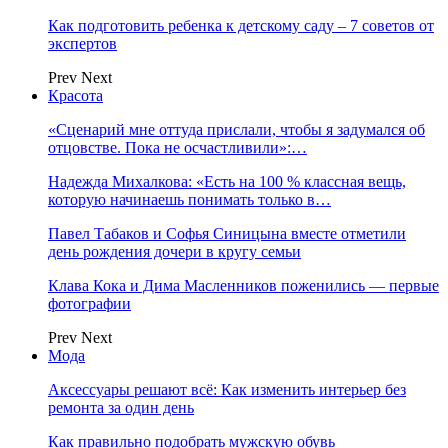
Как подготовить ребенка к детскому саду – 7 советов от
экспертов
Prev
Next
Красота
«Сценарий мне оттуда прислали, чтобы я задумался об
отцовстве. Пока не осчастливили»:…
Надежда Михалкова: «Есть на 100 % классная вещь,
которую начинаешь понимать только в…
Павел Табаков и Софья Синицына вместе отметили
день рождения дочери в кругу семьи
Клава Кока и Дима Масленников поженились — первые
фотографии
Prev
Next
Мода
Аксессуары решают всё: Как изменить интерьер без
ремонта за один день
Как правильно подобрать мужскую обувь