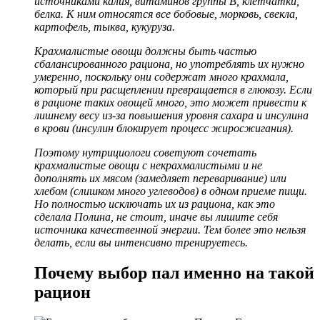
источниками калия, витаминов группы В, клетчатки,
белка. К ним относятся все бобовые, морковь, свекла,
картофель, тыква, кукуруза.
Крахмалистые овощи должны быть частью
сбалансированного рациона, но употреблять их нужно
умеренно, поскольку они содержат много крахмала,
который при расщеплении превращается в глюкозу. Если
в рационе таких овощей много, это может привести к
лишнему весу из
-за повышения уровня сахара и инсулина
в крови
(инсулин блокирует процесс жиросжигания).
Поэтому нутрициологи советуют сочетать
крахмалистые овощи с некрахмалистыми и не
дополнять их мясом (замедляет переваривание) или
хлебом (слишком много углеводов) в одном приеме пищи.
Но полностью исключать их из рациона, как это
сделала Полина, не стоит, иначе вы лишите себя
источника качественной энергии. Тем более это нельзя
делать, если вы интенсивно тренируетесь.
Почему выбор пал именно на такой
рацион