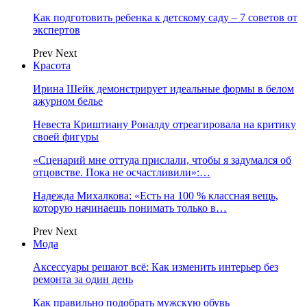
Как подготовить ребенка к детскому саду – 7 советов от
экспертов
Prev
Next
Красота
Ирина Шейк демонстрирует идеальные формы в белом
ажурном белье
Невеста Криштиану Роналду отреагировала на критику
своей фигуры
«Сценарий мне оттуда прислали, чтобы я задумался об
отцовстве. Пока не осчастливили»:…
Надежда Михалкова: «Есть на 100 % классная вещь,
которую начинаешь понимать только в…
Prev
Next
Мода
Аксессуары решают всё: Как изменить интерьер без
ремонта за один день
Как правильно подобрать мужскую обувь