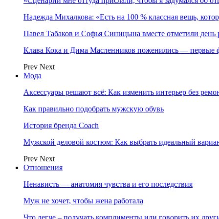
«Сценарий мне оттуда прислали, чтобы я задумался об о
Надежда Михалкова: «Есть на 100 % классная вещь, кот
Павел Табаков и Софья Синицына вместе отметили день 
Клава Кока и Дима Масленников поженились — первые 
Prev
Next
Мода
Аксессуары решают всё: Как изменить интерьер без ремон
Как правильно подобрать мужскую обувь
История бренда Coach
Мужской деловой костюм: Как выбрать идеальный вариа
Prev
Next
Отношения
Ненависть — анатомия чувства и его последствия
Муж не хочет, чтобы жена работала
Что легче – получать комплименты или говорить их друг