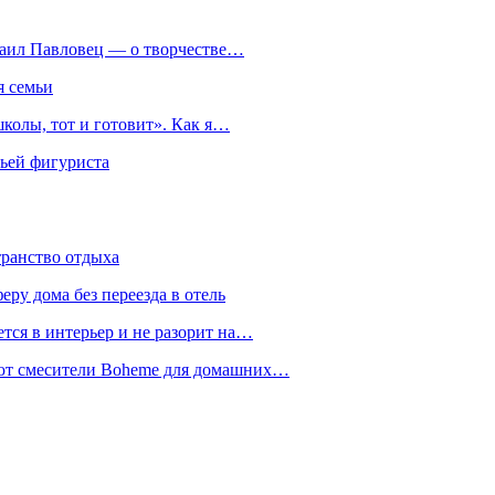
хаил Павловец — о творчестве…
я семьи
колы, тот и готовит». Как я…
мьей фигуриста
транство отдыха
еру дома без переезда в отель
тся в интерьер и не разорит на…
уют смесители Boheme для домашних…