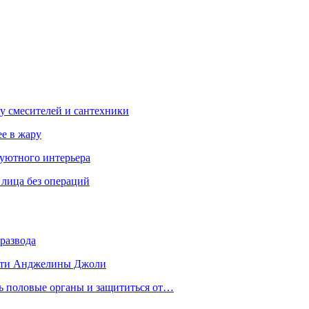
у смесителей и сантехники
ее в жару
 уютного интерьера
 лица без операций
развода
 дети Анджелины Джоли
ть половые органы и защититься от…