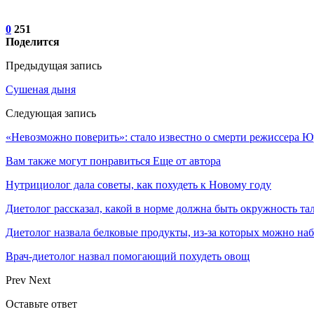
0
251
Поделится
Предыдущая запись
Сушеная дыня
Следующая запись
«Невозможно поверить»: стало известно о смерти режиссера Ю
Вам также могут понравиться
Еще от автора
Нутрициолог дала советы, как похудеть к Новому году
Диетолог рассказал, какой в норме должна быть окружность та
Диетолог назвала белковые продукты, из-за которых можно на
Врач-диетолог назвал помогающий похудеть овощ
Prev
Next
Оставьте ответ