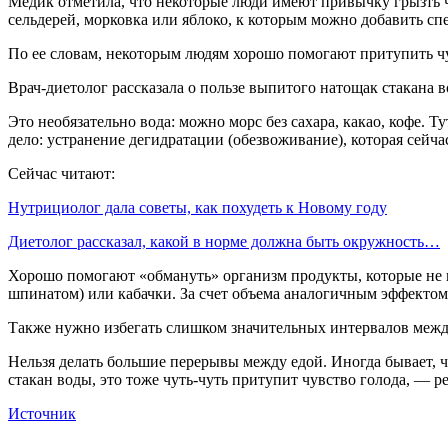
Медик отметила, что некоторые люди имеют привычку грызть ч
сельдерей, морковка или яблоко, к которым можно добавить сп
По ее словам, некоторым людям хорошо помогают притупить чу
Врач-диетолог рассказала о пользе выпитого натощак стакана 
Это необязательно вода: можно морс без сахара, какао, кофе. Ту
дело: устранение дегидратации (обезвоживание), которая сейча
Сейчас читают:
Нутрициолог дала советы, как похудеть к Новому году
Диетолог рассказал, какой в норме должна быть окружность…
Хорошо помогают «обмануть» организм продукты, которые не и
шпинатом) или кабачки. За счет объема аналогичным эффектом
Также нужно избегать слишком значительных интервалов межд
Нельзя делать большие перерывы между едой. Иногда бывает, ч
стакан воды, это тоже чуть-чуть притупит чувство голода, — р
Источник