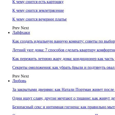
К чему снится есть картошку
К чему снится землетрясение
К чему снится вечернее платье
Prev
Next
Лайфхаки
Как создать идеальную ванную комнату: советы по выбор
Летний уют дома: 7 способов сделать квартиру комфортн
Как пережить летнюю жару дома: кондиционер как часть
Секреты омоложения: как убрать брыли и подтянуть овал
Prev
Next
Любовь
За закрытыми дверями: как Натали Портман живет после 
Одни ищут славу, другие мечтают о тишине: как живут
Безопасный секс и интимная гигиена: как правильно мы