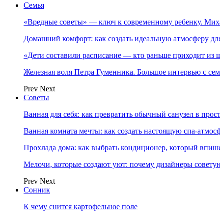
Семья
«Вредные советы» — ключ к современному ребенку. Ми
Домашний комфорт: как создать идеальную атмосферу дл
«Дети составили расписание — кто раньше приходит из ш
Железная воля Петра Гуменника. Большое интервью с се
Prev
Next
Советы
Ванная для себя: как превратить обычный санузел в прос
Ванная комната мечты: как создать настоящую спа-атмосф
Прохлада дома: как выбрать кондиционер, который впише
Мелочи, которые создают уют: почему дизайнеры совет
Prev
Next
Сонник
К чему снится картофельное поле