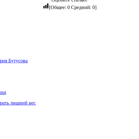
[Общее:
0
Средний:
0
]
рия Бутусова
лии
брать лишний вес