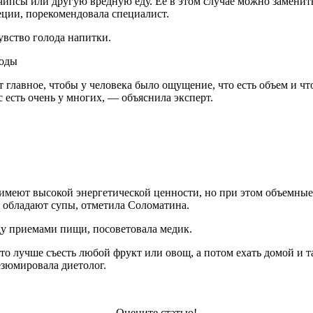
ипсы или другую вредную еду. Ее в этом случае можно заменит
еции, порекомендовала специалист.
вство голода напитки.
воды
т главное, чтобы у человека было ощущение, что есть объем и что 
с есть очень у многих, — объяснила эксперт.
меют высокой энергетической ценности, но при этом объемные.
 обладают супы, отметила Соломатина.
у приемами пищи, посоветовала медик.
то лучше съесть любой фрукт или овощ, а потом ехать домой и 
езюмировала диетолог.
Оцените статью!