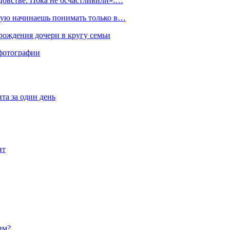
тцовстве. Пока не осчастливили»:…
орую начинаешь понимать только в…
рождения дочери в кругу семьи
фотографии
та за один день
нт
им?