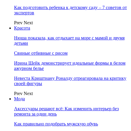
Как подготовить ребенка к детскому саду – 7 советов от
экспертов
Prev
Next
Красота
Нюша показала, как отдыхает на море с мамой и двумя
детьми
Свиные отбивные с рисом
Ирина Шейк демонстрирует идеальные формы в белом
ажурном белье
Невеста Криштиану Роналду отреагировала на критику
своей фигуры
Prev
Next
Мода
Аксессуары решают всё: Как изменить интерьер без
ремонта за один день
Как правильно подобрать мужскую обувь