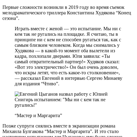
Первые сложности возникли в 2019 году во время съемок
мелодраматического триллера Константина Худякова “Конец
сезона”.
Играть вместе с женой — это испытание. Мы ни с
кем так не ругались на площадке. Я считаю, ты в
принципе ни с кем не способен ругаться так, как с
самым близким человеком. Когда мы снимались у
Худякова — в какой-то момент оба вылетели из
кадра, похлопали дверьми. Юля заявила: «Ты
самый отвратительный партнер!» Худяков сказал:
«Вот это электричество!» Он был очень доволен,
что искры летят, что есть какое-то столкновение»,
— рассказал Евгений в интервью Сергею Минаеву
для издания “Чтиво”.
“Мастер и Маргарита”
Позже супруги снялись вместе в экранизации романа
Михаила Булгакова “Мастер и Маргарита”. И это стало
настоящим испытанием для Цыганова: ему было сложно