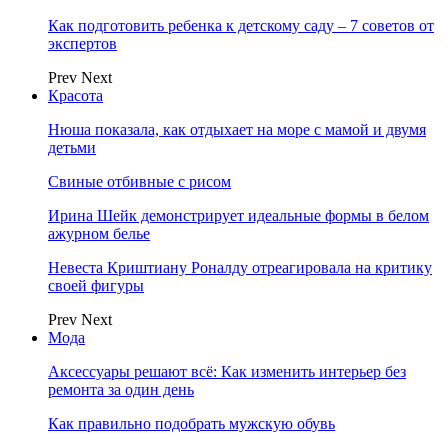
Как подготовить ребенка к детскому саду – 7 советов от
экспертов
Prev
Next
Красота
Нюша показала, как отдыхает на море с мамой и двумя
детьми
Свиные отбивные с рисом
Ирина Шейк демонстрирует идеальные формы в белом
ажурном белье
Невеста Криштиану Роналду отреагировала на критику
своей фигуры
Prev
Next
Мода
Аксессуары решают всё: Как изменить интерьер без
ремонта за один день
Как правильно подобрать мужскую обувь