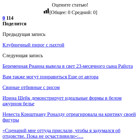
Оцените статью!
[Общее:
0
Средний:
0
]
0
114
Поделится
Предыдущая запись
Клубничный пирог с пахтой
Следующая запись
Беременная Рианна вывела в свет 23-месячного сына Райота
Вам также могут понравиться
Еще от автора
Свиные отбивные с рисом
Ирина Шейк демонстрирует идеальные формы в белом
ажурном белье
Невеста Криштиану Роналду отреагировала на критику своей
фигуры
«Сценарий мне оттуда прислали, чтобы я задумался об
отцовстве. Пока не осчастливили»:…