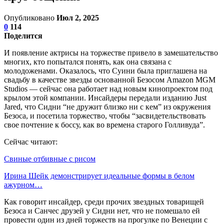
Опубликовано
Июл 2, 2025
0
114
Поделится
И появление актрисы на торжестве привело в замешательство
многих, кто попытался понять, как она связана с
молодоженами. Оказалось, что Суини была приглашена на
свадьбу в качестве звезды основанной Безосом Amazon MGM
Studios — сейчас она работает над новым кинопроектом под
крылом этой компании. Инсайдеры передали изданию Just
Jared, что Сидни “не дружит близко ни с кем” из окружения
Безоса, и посетила торжество, чтобы “засвидетельствовать
свое почтение к боссу, как во времена старого Голливуда”.
Сейчас читают:
Свиные отбивные с рисом
Ирина Шейк демонстрирует идеальные формы в белом
ажурном…
Как говорит инсайдер, среди прочих звездных товарищей
Безоса и Санчес друзей у Сидни нет, что не помешало ей
провести один из дней торжеств на прогулке по Венеции с