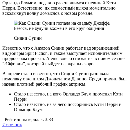
Орландо Блумом, недавно расставшимся с певицей Кэти
Перри. Естественно, их совместный выход моментально
всколыхнул волну домыслов о новом романе.
Сидни Суини
Известно, что с Amazon Сидни работает над экранизацией
видеоигры Split Fiction, и также выступает исполнительным
продюсером проекта. А еще вовсю снимается в новом сезоне
“Эйфории”, который выйдет на экраны скоро.
В апреле стало известно, что Сидни Суини разорвала
помолвку с женихом Джонатаном Давино. Среди причин был
назван плотный рабочий график актрисы.
Стало известно, на кого Орландо Блум променял Кэти
Перри
Стало известно, из-за чего поссорились Кэти Перри и
Орландо Блум
Рейтинг материала: 3.83
Источник