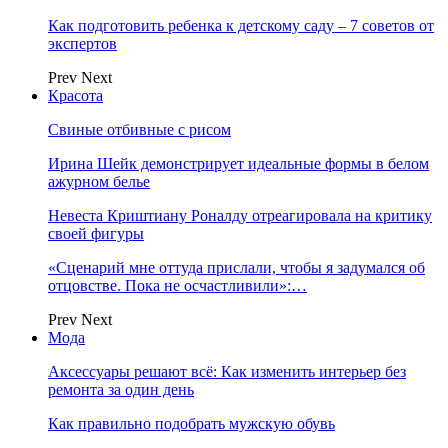
Как подготовить ребенка к детскому саду – 7 советов от
экспертов
Prev
Next
Красота
Свиные отбивные с рисом
Ирина Шейк демонстрирует идеальные формы в белом
ажурном белье
Невеста Криштиану Роналду отреагировала на критику
своей фигуры
«Сценарий мне оттуда прислали, чтобы я задумался об
отцовстве. Пока не осчастливили»:…
Prev
Next
Мода
Аксессуары решают всё: Как изменить интерьер без
ремонта за один день
Как правильно подобрать мужскую обувь