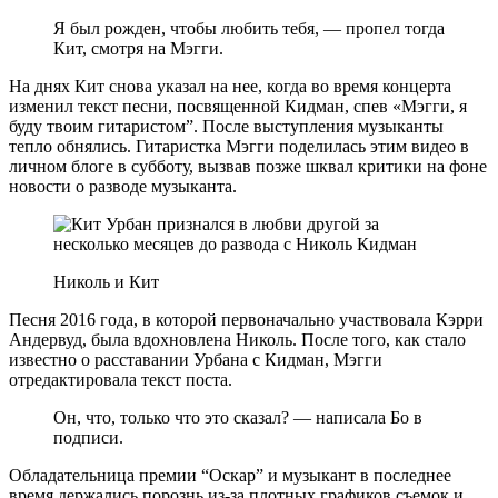
Я был рожден, чтобы любить тебя, — пропел тогда
Кит, смотря на Мэгги.
На днях Кит снова указал на нее, когда во время концерта
изменил текст песни, посвященной Кидман, спев «Мэгги, я
буду твоим гитаристом”. После выступления музыканты
тепло обнялись. Гитаристка Мэгги поделилась этим видео в
личном блоге в субботу, вызвав позже шквал критики на фоне
новости о разводе музыканта.
Николь и Кит
Песня 2016 года, в которой первоначально участвовала Кэрри
Андервуд, была вдохновлена Николь. После того, как стало
известно о расставании Урбана с Кидман, Мэгги
отредактировала текст поста.
Он, что, только что это сказал? — написала Бо в
подписи.
Обладательница премии “Оскар” и музыкант в последнее
время держались порознь из-за плотных графиков съемок и