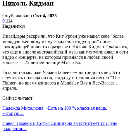
Николь Кидман
Опубликовано
Окт 4, 2025
0
114
Поделится
Инсайдеры раскрыли, что Кит Урбан уже нашел себе “более
молодую женщину из музыкальной индустрии” после
шокирующей новости о разрыве с Николь Кидман. Оказалось,
что еще в апреле австралийский музыкант опубликовал в сети
видео с концерта, на котором признался в любви своей
коллеге — 25-летней певице Мэгги Бо.
Гитаристка моложе Урбана более чем на тридцать лет. Это
случилось полгода назад, когда дуэт исполнял песню “The
Fighter» во время концерта в Mandalay Bay в Лас-Вегасе 1
апреля.
Сейчас читают:
Надежда Михалкова: «Есть на 100 % классная вещь,
которую…
Павел Табаков и Софья Синицына вместе отметили день
рождения…