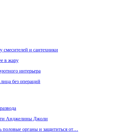
у смесителей и сантехники
ее в жару
 уютного интерьера
 лица без операций
развода
 дети Анджелины Джоли
ть половые органы и защититься от…