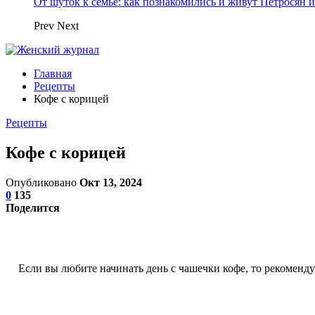
От шуток к семье: как познакомились и живут Петросян и
Prev
Next
Главная
Рецепты
Кофе с корицей
Рецепты
Кофе с корицей
Опубликовано
Окт 13, 2024
0
135
Поделится
Если вы любите начинать день с чашечки кофе, то рекоменду