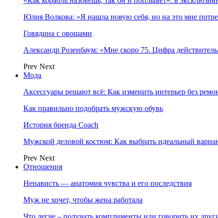
«Как корабль назовёшь, так он и поплывёт»: в эксклюз
Юлия Волкова: «Я нашла новую себя, но на это мне потр
Говядина с овощами
Александр Розенбаум: «Мне скоро 75. Цифра действитель
Prev
Next
Мода
Аксессуары решают всё: Как изменить интерьер без ремон
Как правильно подобрать мужскую обувь
История бренда Coach
Мужской деловой костюм: Как выбрать идеальный вариа
Prev
Next
Отношения
Ненависть — анатомия чувства и его последствия
Муж не хочет, чтобы жена работала
Что легче – получать комплименты или говорить их друг