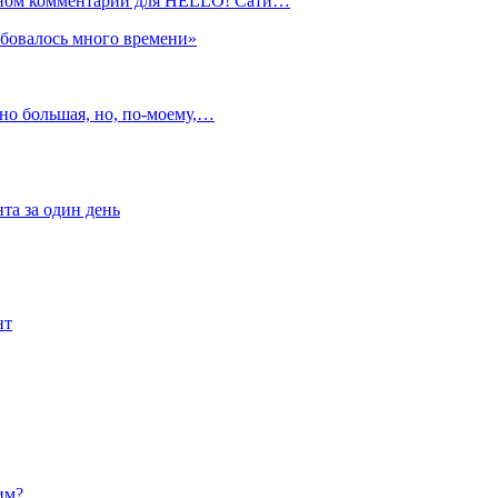
ивном комментарии для HELLO! Сати…
ебовалось много времени»
но большая, но, по‑моему,…
та за один день
нт
им?