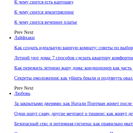
К чему снится есть картошку
К чему снится землетрясение
К чему снится вечернее платье
Prev
Next
Лайфхаки
Как создать идеальную ванную комнату: советы по выбор
Летний уют дома: 7 способов сделать квартиру комфортн
Как пережить летнюю жару дома: кондиционер как часть
Секреты омоложения: как убрать брыли и подтянуть овал
Prev
Next
Любовь
За закрытыми дверями: как Натали Портман живет после 
Одни ищут славу, другие мечтают о тишине: как живут
Безопасный секс и интимная гигиена: как правильно мы