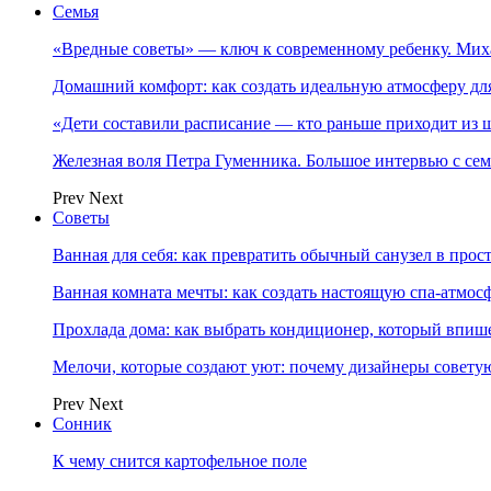
Семья
«Вредные советы» — ключ к современному ребенку. Ми
Домашний комфорт: как создать идеальную атмосферу дл
«Дети составили расписание — кто раньше приходит из ш
Железная воля Петра Гуменника. Большое интервью с се
Prev
Next
Советы
Ванная для себя: как превратить обычный санузел в прос
Ванная комната мечты: как создать настоящую спа-атмосф
Прохлада дома: как выбрать кондиционер, который впише
Мелочи, которые создают уют: почему дизайнеры совет
Prev
Next
Сонник
К чему снится картофельное поле