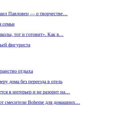
хаил Павловец — о творчестве…
я семьи
колы, тот и готовит». Как я…
мьей фигуриста
транство отдыха
еру дома без переезда в отель
тся в интерьер и не разорит на…
уют смесители Boheme для домашних…