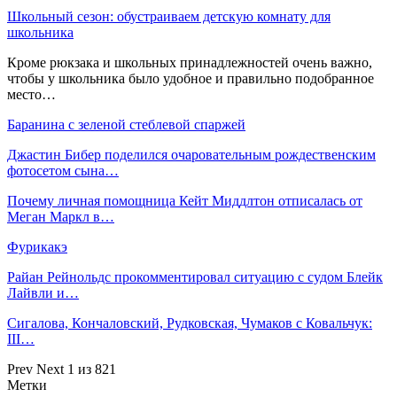
Школьный сезон: обустраиваем детскую комнату для
школьника
Кроме рюкзака и школьных принадлежностей очень важно,
чтобы у школьника было удобное и правильно подобранное
место…
Баранина с зеленой стеблевой спаржей
Джастин Бибер поделился очаровательным рождественским
фотосетом сына…
Почему личная помощница Кейт Миддлтон отписалась от
Меган Маркл в…
Фурикакэ
Райан Рейнольдс прокомментировал ситуацию с судом Блейк
Лайвли и…
Сигалова, Кончаловский, Рудковская, Чумаков с Ковальчук:
III…
Prev
Next
1 из 821
Метки