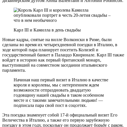
дизайнерским дуэтом Анны Валентайн и Антонии Робинсон.
Карл III и Камилла в день свадьбы
Новые кадры, снятые на вилле Волконски в Риме, были
сделаны во время их четырехдневной поездки в Италию, в
ходе которой пара планирует посетить Колизей и
государственный банкет в Палаццо Квиринале. Карл III также
войдет в историю как первый британский монарх,
выступивший на совместном заседании итальянского
парламента.
Начиная наш первый визит в Италию в качестве
короля и королевы, мы с нетерпением ждем
возможности отпраздновать двадцатую
годовщину нашей свадьбы в таком особенном
месте и с такими замечательными людьми! —
подписала пара свой пост в соцсетях.
Эта поездка знаменует собой 17-й официальный визит Его
Величества в Италию, а также его первую зарубежную
поездку в этом году, поскольку он продолжает борьбу с раком.