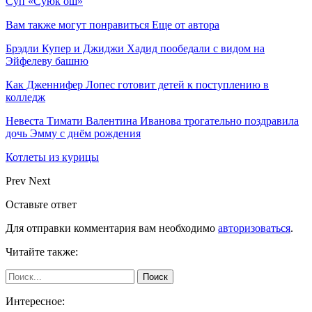
Суп «Суюк ош»
Вам также могут понравиться
Еще от автора
Брэдли Купер и Джиджи Хадид пообедали с видом на
Эйфелеву башню
Как Дженнифер Лопес готовит детей к поступлению в
колледж
Невеста Тимати Валентина Иванова трогательно поздравила
дочь Эмму с днём рождения
Котлеты из курицы
Prev
Next
Оставьте ответ
Для отправки комментария вам необходимо
авторизоваться
.
Читайте также:
Интересное: