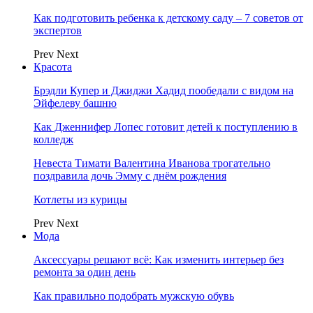
Как подготовить ребенка к детскому саду – 7 советов от
экспертов
Prev
Next
Красота
Брэдли Купер и Джиджи Хадид пообедали с видом на
Эйфелеву башню
Как Дженнифер Лопес готовит детей к поступлению в
колледж
Невеста Тимати Валентина Иванова трогательно
поздравила дочь Эмму с днём рождения
Котлеты из курицы
Prev
Next
Мода
Аксессуары решают всё: Как изменить интерьер без
ремонта за один день
Как правильно подобрать мужскую обувь