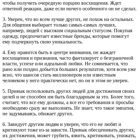
чтобы получить очередную порцию восхищения. Ждет
ответной реакции, даже если ничего особенного он не сделал.
3. Уверен, что во всем лучше других, не похож на остальных.
Для общения выбирает только самых-самых лучших,
например, людей с высоким социальным статусом. Покупая
одежду, предпочитает известные бренды, которые помогут
ему подчеркнуть свою уникальность.
4. Ему нравится быть в центре внимания, он жаждет
восхищения и признания, часто фантазирует о безграничной
власти, успехе или идеальной любви. Не сомневается, что
рано или поздно добьется больших результатов, хотя всем уже
ясно, что шансов стать миллионером или известным
человеком у него практически нет, но он в этом не уверен.
5. Привык использовать других людей для достижения своих
целей и не способен им быть благодарным за это. Более того,
считает, что все ему должны, а все его требования и просьбы
необходимо сразу же выполнять. Не знает, что такое эмпатия,
не задумываясь, обижает других.
6. Завидует другим людям и уверен, что его не любят и
критикуют тоже из-за зависти. Привык обесценивать других,
их достижения, может грубить, язвить, критиковать, унижать,