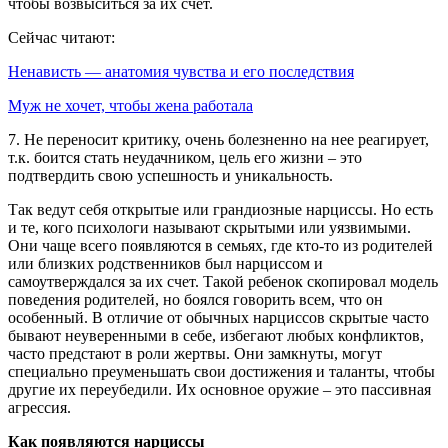
чтобы возвыситься за их счет.
Сейчас читают:
Ненависть — анатомия чувства и его последствия
Муж не хочет, чтобы жена работала
7. Не переносит критику, очень болезненно на нее реагирует,
т.к. боится стать неудачником, цель его жизни – это
подтвердить свою успешность и уникальность.
Так ведут себя открытые или грандиозные нарциссы. Но есть
и те, кого психологи называют скрытыми или уязвимыми.
Они чаще всего появляются в семьях, где кто-то из родителей
или близких родственников был нарциссом и
самоутверждался за их счет. Такой ребенок скопировал модель
поведения родителей, но боялся говорить всем, что он
особенный. В отличие от обычных нарциссов скрытые часто
бывают неуверенными в себе, избегают любых конфликтов,
часто предстают в роли жертвы. Они замкнуты, могут
специально преуменьшать свои достижения и таланты, чтобы
другие их переубедили. Их основное оружие – это пассивная
агрессия.
Как появляются нарциссы