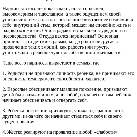
Нарциссы этого не показывают, но за гордыней,
высокомерием и тщеславием, а также ощущением своей
уникальности часто стоит постоянное внутреннее сомнение в
себе, внутренний стыд, который мешает им спокойно жить и
радоваться жизни. Они страдают из-за своей заурядности и
несовершенства. Откуда взялся нарциссизм? Основная
причина – это детские травмы, когда родители, ругая за
проявление таких эмоций, как радость или грусть,
уничтожали в ребенке чувство собственной значимости.
Чаще всего нарциссы вырастают в семьях, где:
1. Родители не признают личность ребенка, не принимают его
внешность, темперамент, способности, характер.
2. Взрослые обесценивают младшее поколение, призывают
детей быть кем-то иным, а не собой, из-за чего и сам ребенок
начинает обесценивать и отвергать себя.
3. Ребенка постоянно критикуют, унижают, сравнивают с
другими, из-за чего он начинает стыдиться себя и своего
существования.
4. Жестко реагируют на проявление любой «слабости»: