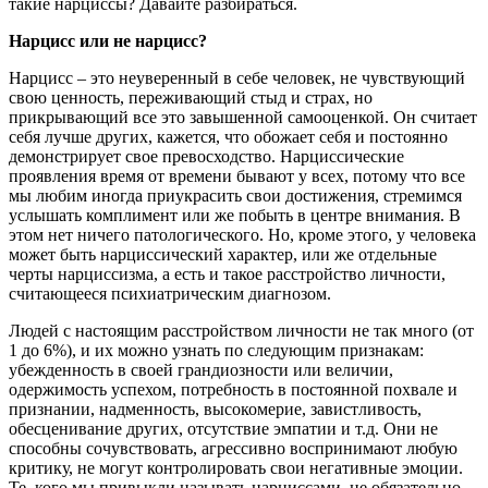
такие нарциссы? Давайте разбираться.
Нарцисс или не нарцисс?
Нарцисс – это неуверенный в себе человек, не чувствующий
свою ценность, переживающий стыд и страх, но
прикрывающий все это завышенной самооценкой. Он считает
себя лучше других, кажется, что обожает себя и постоянно
демонстрирует свое превосходство. Нарциссические
проявления время от времени бывают у всех, потому что все
мы любим иногда приукрасить свои достижения, стремимся
услышать комплимент или же побыть в центре внимания. В
этом нет ничего патологического. Но, кроме этого, у человека
может быть нарциссический характер, или же отдельные
черты нарциссизма, а есть и такое расстройство личности,
считающееся психиатрическим диагнозом.
Людей с настоящим расстройством личности не так много (от
1 до 6%), и их можно узнать по следующим признакам:
убежденность в своей грандиозности или величии,
одержимость успехом, потребность в постоянной похвале и
признании, надменность, высокомерие, завистливость,
обесценивание других, отсутствие эмпатии и т.д. Они не
способны сочувствовать, агрессивно воспринимают любую
критику, не могут контролировать свои негативные эмоции.
Те, кого мы привыкли называть нарциссами, не обязательно