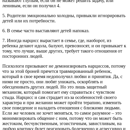
называют глупым, если он не может решить задачу, или
ленивым, если он получил 4.
5. Родители эмоционально холодны, привыкли игнорировать
детей или их потребности.
6. В семье часто выставляют детей напоказ.
7. Иногда нарцисс вырастает в семье, где, наоборот, из
ребенка делают идола, балуют, превозносят, и он привыкает к
тому, что лучше, выше других, требует такого отношения от
посторонних людей.
Психологи призывают не демонизировать нарциссов, потому
что за этой броней прячется травмированный ребенок,
который в свое время недополучил любви и принятия. Да, с
ними не просто, они любят унижать, оскорблять и
обесценивать других людей. Но это лишь защитный
механизм, который помогает ему справиться с чувством
стыда. Нарцисс и сам страдает из-за особенностей своего
характера и при желании может пройти терапию, изменить
свое поведение и наладить отношения с близкими людьми.
Если же человек не хочет меняться, то самое разумное – это
минимизировать общение с ним, потому что он может быть
жестоким, бесчувственным, эгоистичным, завистливым, на
любую критику будет реагировать болезненно и агрессивно и