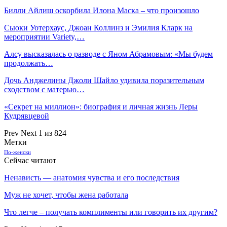
Билли Айлиш оскорбила Илона Маска – что произошло
Сьюки Уотерхаус, Джоан Коллинз и Эмилия Кларк на
мероприятии Variety,…
Алсу высказалась о разводе с Яном Абрамовым: «Мы будем
продолжать…
Дочь Анджелины Джоли Шайло удивила поразительным
сходством с матерью…
«Секрет на миллион»: биография и личная жизнь Леры
Кудрявцевой
Prev
Next
1 из 824
Метки
По-женски
Сейчас читают
Ненависть — анатомия чувства и его последствия
Муж не хочет, чтобы жена работала
Что легче – получать комплименты или говорить их другим?