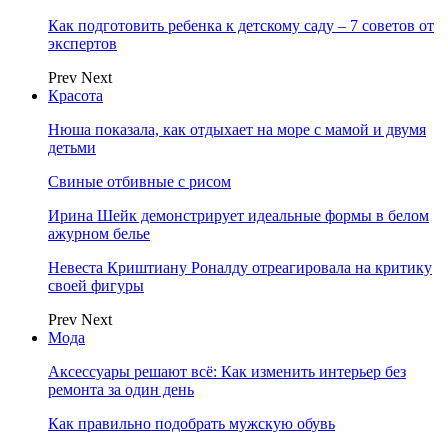
Как подготовить ребенка к детскому саду – 7 советов от
экспертов
Prev
Next
Красота
Нюша показала, как отдыхает на море с мамой и двумя
детьми
Свиные отбивные с рисом
Ирина Шейк демонстрирует идеальные формы в белом
ажурном белье
Невеста Криштиану Роналду отреагировала на критику
своей фигуры
Prev
Next
Мода
Аксессуары решают всё: Как изменить интерьер без
ремонта за один день
Как правильно подобрать мужскую обувь