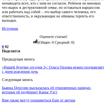
ненавидеть всех, кто с ним не согласен. Ребенок не виноват,
что вырос в деструктивной семье, но оставаться нарциссом
или работать над собой – это выбор самого человека, его
ответственность, и окружающие не обязаны терпеть его
выходки.
Источник
Оцените статью!
[Общее:
0
Средний:
0
]
0
92
Поделится
Предыдущая запись
«Нашей булочке сегодня 3»: Ольга Орлова нежно поздравляет
с днем рождения дочь
Следующая запись
Бьянка Ценсори высказалась об откровенных нарядах,
которые ей подбирает Канье Уэст
Вам также могут понравиться
Еще от автора