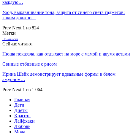
каждую…
Уход, выравнивание тона, защита от синего света гаджетов:
каким должно…
Prev
Next
1 из 824
Метки
По-женски
Сейчас читают
Нюша показала, как отдыхает на море с мамой и двумя детьми
Свиные отбивные с рисом
Ирина Шейк демонстрирует идеальные формы в белом
ажурном…
Prev
Next
1 из 1 064
Главная
Дети
Диеты
Красота
Лайфхаки
Любовь
Мода