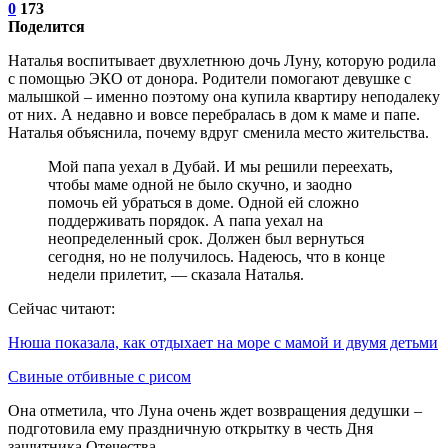
0
173
Поделится
Наталья воспитывает двухлетнюю дочь Луну, которую родила
с помощью ЭКО от донора. Родители помогают девушке с
малышкой – именно поэтому она купила квартиру неподалеку
от них. А недавно и вовсе перебралась в дом к маме и папе.
Наталья объяснила, почему вдруг сменила место жительства.
Мой папа уехал в Дубай. И мы решили переехать,
чтобы маме одной не было скучно, и заодно
помочь ей убраться в доме. Одной ей сложно
поддерживать порядок. А папа уехал на
неопределенный срок. Должен был вернуться
сегодня, но не получилось. Надеюсь, что в конце
недели прилетит, — сказала Наталья.
Сейчас читают:
Нюша показала, как отдыхает на море с мамой и двумя детьми
Свиные отбивные с рисом
Она отметила, что Луна очень ждет возвращения дедушки –
подготовила ему праздничную открытку в честь Дня
защитника Отечества.