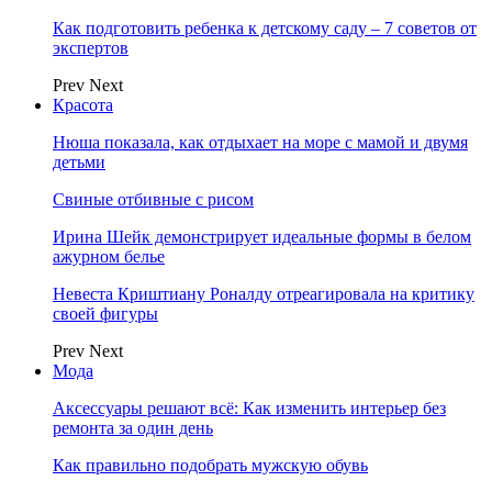
Как подготовить ребенка к детскому саду – 7 советов от
экспертов
Prev
Next
Красота
Нюша показала, как отдыхает на море с мамой и двумя
детьми
Свиные отбивные с рисом
Ирина Шейк демонстрирует идеальные формы в белом
ажурном белье
Невеста Криштиану Роналду отреагировала на критику
своей фигуры
Prev
Next
Мода
Аксессуары решают всё: Как изменить интерьер без
ремонта за один день
Как правильно подобрать мужскую обувь