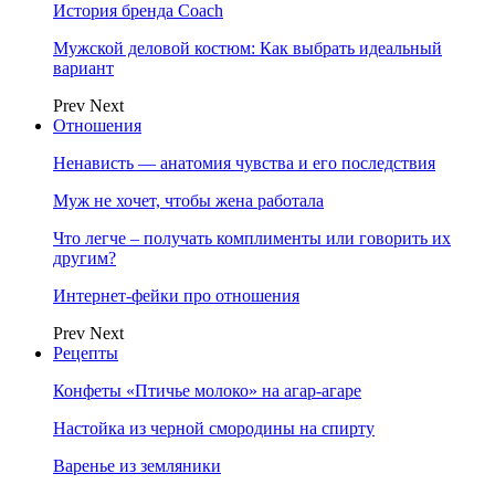
История бренда Coach
Мужской деловой костюм: Как выбрать идеальный
вариант
Prev
Next
Отношения
Ненависть — анатомия чувства и его последствия
Муж не хочет, чтобы жена работала
Что легче – получать комплименты или говорить их
другим?
Интернет-фейки про отношения
Prev
Next
Рецепты
Конфеты «Птичье молоко» на агар-агаре
Настойка из черной смородины на спирту
Варенье из земляники