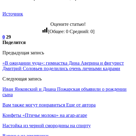
Источник
Оцените статью!
[Общее:
0
Средний:
0
]
0
29
Поделится
Предыдущая запись
«В ожидании чуда»: гимнастка Дина Аверина и фигурист
Дмитрий Соловьев поделились очень личными кадрами
Следующая запись
Иван Янковский и Диана Пожарская объявили о рождении
сына
Вам также могут понравиться
Еще от автора
Конфеты «Птичье молоко» на агар-агаре
Настойка из черной смородины на спирту
Варенье из земляники