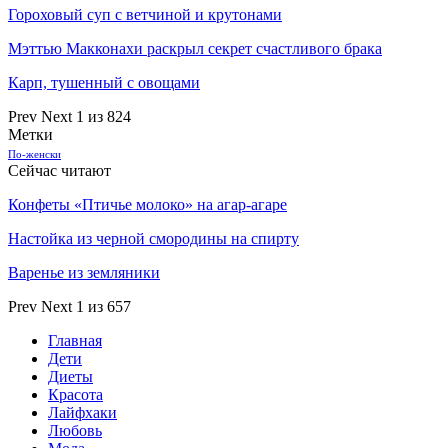
Гороховый суп с ветчиной и крутонами
Мэттью Макконахи раскрыл секрет счастливого брака
Карп, тушенный с овощами
Prev
Next
1 из 824
Метки
По-женски
Сейчас читают
Конфеты «Птичье молоко» на агар-агаре
Настойка из черной смородины на спирту
Варенье из земляники
Prev
Next
1 из 657
Главная
Дети
Диеты
Красота
Лайфхаки
Любовь