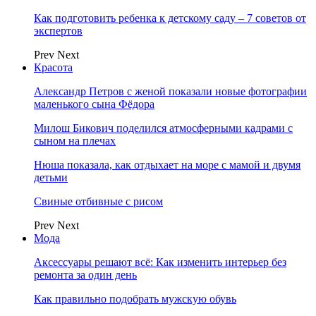
Как подготовить ребенка к детскому саду – 7 советов от
экспертов
Prev
Next
Красота
Александр Петров с женой показали новые фотографии
маленького сына Фёдора
Милош Бикович поделился атмосферными кадрами с
сыном на плечах
Нюша показала, как отдыхает на море с мамой и двумя
детьми
Свиные отбивные с рисом
Prev
Next
Мода
Аксессуары решают всё: Как изменить интерьер без
ремонта за один день
Как правильно подобрать мужскую обувь