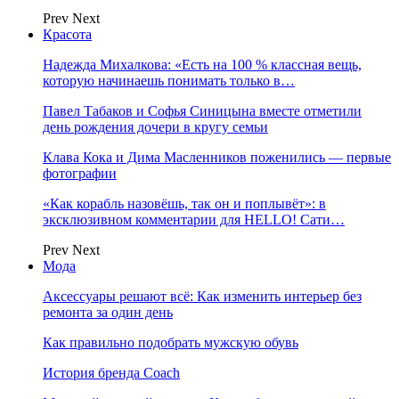
Prev
Next
Красота
Надежда Михалкова: «Есть на 100 % классная вещь,
которую начинаешь понимать только в…
Павел Табаков и Софья Синицына вместе отметили
день рождения дочери в кругу семьи
Клава Кока и Дима Масленников поженились — первые
фотографии
«Как корабль назовёшь, так он и поплывёт»: в
эксклюзивном комментарии для HELLO! Сати…
Prev
Next
Мода
Аксессуары решают всё: Как изменить интерьер без
ремонта за один день
Как правильно подобрать мужскую обувь
История бренда Coach