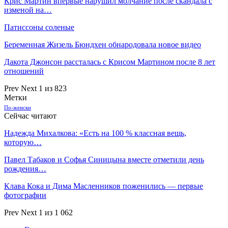
Крис Мартин впервые нарушил молчание после скандала с
изменой на…
Патиссоны соленые
Беременная Жизель Бюндхен обнародовала новое видео
Дакота Джонсон рассталась с Крисом Мартином после 8 лет
отношений
Prev
Next
1 из 823
Метки
По-женски
Сейчас читают
Надежда Михалкова: «Есть на 100 % классная вещь,
которую…
Павел Табаков и Софья Синицына вместе отметили день
рождения…
Клава Кока и Дима Масленников поженились — первые
фотографии
Prev
Next
1 из 1 062