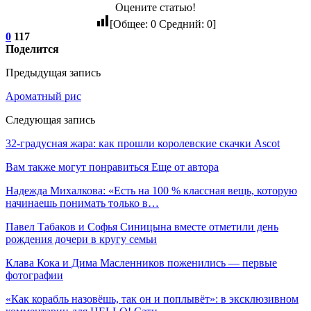
Оцените статью!
[Общее:
0
Средний:
0
]
0
117
Поделится
Предыдущая запись
Ароматный рис
Следующая запись
32-градусная жара: как прошли королевские скачки Ascot
Вам также могут понравиться
Еще от автора
Надежда Михалкова: «Есть на 100 % классная вещь, которую
начинаешь понимать только в…
Павел Табаков и Софья Синицына вместе отметили день
рождения дочери в кругу семьи
Клава Кока и Дима Масленников поженились — первые
фотографии
«Как корабль назовёшь, так он и поплывёт»: в эксклюзивном