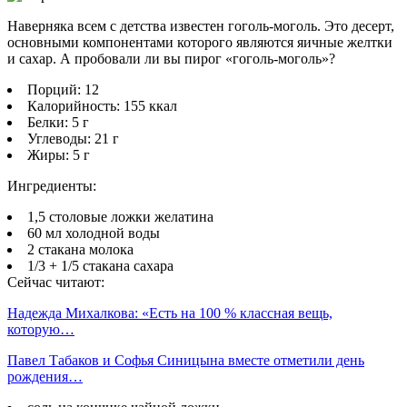
Наверняка всем с детства известен гоголь-моголь. Это десерт,
основными компонентами которого являются яичные желтки
и сахар. А пробовали ли вы пирог «гоголь-моголь»?
Порций: 12
Калорийность: 155 ккал
Белки: 5 г
Углеводы: 21 г
Жиры: 5 г
Ингредиенты:
1,5 столовые ложки желатина
60 мл холодной воды
2 стакана молока
1/3 + 1/5 стакана сахара
Сейчас читают:
Надежда Михалкова: «Есть на 100 % классная вещь,
которую…
Павел Табаков и Софья Синицына вместе отметили день
рождения…