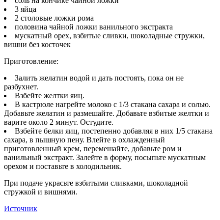
соль на кончике чайной ложки
3 яйца
2 столовые ложки рома
половина чайной ложки ванильного экстракта
мускатный орех, взбитые сливки, шоколадные стружки,
вишни без косточек
Приготовление:
Залить желатин водой и дать постоять, пока он не
разбухнет.
Взбейте желтки яиц.
В кастрюле нагрейте молоко с 1/3 стакана сахара и солью.
Добавьте желатин и размешайте. Добавьте взбитые желтки и
варите около 2 минут. Остудите.
Взбейте белки яиц, постепенно добавляя в них 1/5 стакана
сахара, в пышную пену. Влейте в охлажденный
приготовленный крем, перемешайте, добавьте ром и
ванильный экстракт. Залейте в форму, посыпьте мускатным
орехом и поставьте в холодильник.
При подаче украсьте взбитыми сливками, шоколадной
стружкой и вишнями.
Источник