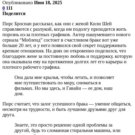
Опубликовано
Июн 18, 2025
0
111
Поделится
Пирс Броснан рассказал, как они с женой Кили Шей
справляются с разлукой, когда им подолгу приходится жить
порознь из-за плотных графиков. Актер нашумевшего нового
сериала “Мобленд” состоит в счастливом браке вот уже
больше 20 лет, и у него появился свой секрет поддерживать
крепкие отношения. На днях он откровенно поделился, что
благодарен жене за постоянную любовь и поддержку, которую
она оказывала ему на протяжении долгих лет его карьеры и
плотного рабочего графика.
Она дала мне крылья, чтобы летать, и позволяет
мне путешествовать по миру, сниматься в
фильмах. Но мы здесь, и Гавайи — ее дом, наш
дом.
Пирс считает, что залог успешного брака — умение общаться,
несмотря на трудности, и быть лучшими друзьями друг для
друга.
Знаете, это просто решение одной проблемы за
другой, будь то сломанная стиральная машина, или