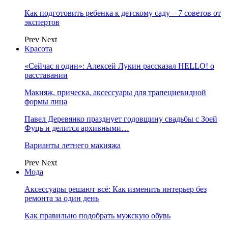
Как подготовить ребенка к детскому саду – 7 советов от
экспертов
Prev
Next
Красота
«Сейчас я один»: Алексей Лукин рассказал HELLO! о
расставании
Макияж, прическа, аксессуары для трапециевидной
формы лица
Павел Деревянко празднует годовщину свадьбы с Зоей
Фуць и делится архивными…
Варианты летнего макияжа
Prev
Next
Мода
Аксессуары решают всё: Как изменить интерьер без
ремонта за один день
Как правильно подобрать мужскую обувь