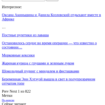
Интересное:
Оксана Акиньшина и Данила Козловский отдыхают вместе в
Африке
…
Постные рулетики из лаваша
Остановилось сердце во время операции — что известно о
состоянии…
Морковные кексики
Жареная курица с грушами и зеленым луком
Шоколадный пудинг с миндалем и фисташками
Беременная Энн Хэтэуэй вышла в свет в полупрозрачном
сетчатом топе
Prev
Next
1 из 822
Метки
По-женски
Сейчас читают