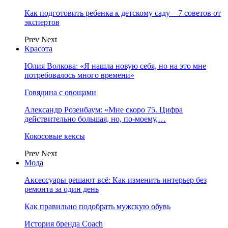
Как подготовить ребенка к детскому саду – 7 советов от
экспертов
Prev
Next
Красота
Юлия Волкова: «Я нашла новую себя, но на это мне
потребовалось много времени»
Говядина с овощами
Александр Розенбаум: «Мне скоро 75. Цифра
действительно большая, но, по‑моему,…
Кокосовые кексы
Prev
Next
Мода
Аксессуары решают всё: Как изменить интерьер без
ремонта за один день
Как правильно подобрать мужскую обувь
История бренда Coach