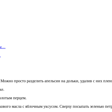
ом…
…
 Можно просто разделить апельсин на дольки, удалив с них плен
ке.
молотым перцем.
кового масла с яблочным уксусом. Сверху посыпать зеленью пет