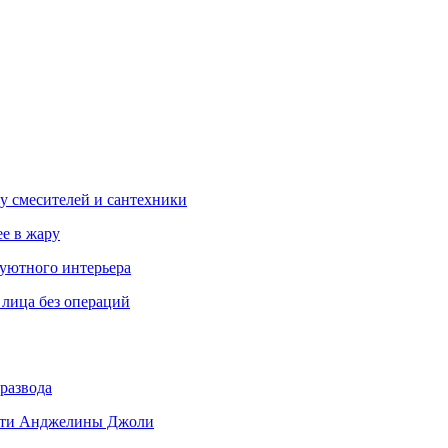
у смесителей и сантехники
ее в жару
 уютного интерьера
 лица без операций
развода
 дети Анджелины Джоли