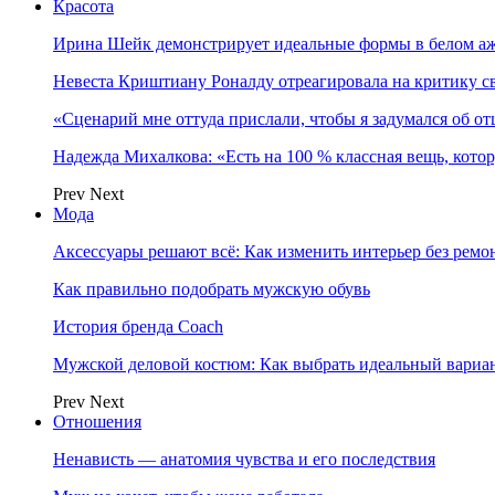
Красота
Ирина Шейк демонстрирует идеальные формы в белом а
Невеста Криштиану Роналду отреагировала на критику с
«Сценарий мне оттуда прислали, чтобы я задумался об о
Надежда Михалкова: «Есть на 100 % классная вещь, кот
Prev
Next
Мода
Аксессуары решают всё: Как изменить интерьер без ремон
Как правильно подобрать мужскую обувь
История бренда Coach
Мужской деловой костюм: Как выбрать идеальный вариа
Prev
Next
Отношения
Ненависть — анатомия чувства и его последствия