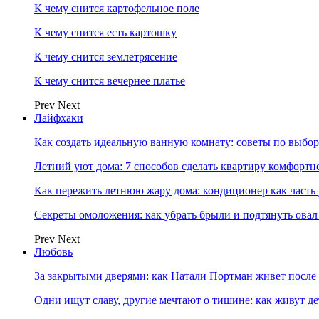
К чему снится картофельное поле
К чему снится есть картошку
К чему снится землетрясение
К чему снится вечернее платье
Prev
Next
Лайфхаки
Как создать идеальную ванную комнату: советы по выбор
Летний уют дома: 7 способов сделать квартиру комфортн
Как пережить летнюю жару дома: кондиционер как часть
Секреты омоложения: как убрать брыли и подтянуть овал
Prev
Next
Любовь
За закрытыми дверями: как Натали Портман живет после 
Одни ищут славу, другие мечтают о тишине: как живут