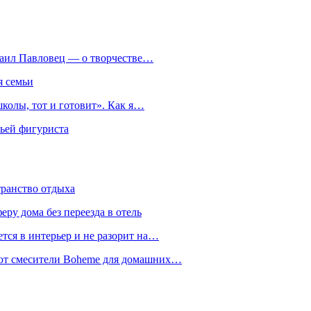
хаил Павловец — о творчестве…
я семьи
колы, тот и готовит». Как я…
мьей фигуриста
транство отдыха
еру дома без переезда в отель
тся в интерьер и не разорит на…
уют смесители Boheme для домашних…