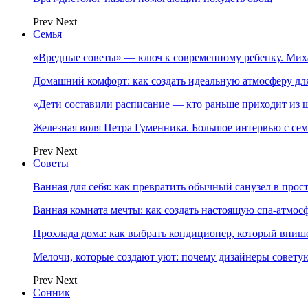
Prev
Next
Семья
«Вредные советы» — ключ к современному ребенку. Ми
Домашний комфорт: как создать идеальную атмосферу дл
«Дети составили расписание — кто раньше приходит из ш
Железная воля Петра Гуменника. Большое интервью с се
Prev
Next
Советы
Ванная для себя: как превратить обычный санузел в прос
Ванная комната мечты: как создать настоящую спа-атмосф
Прохлада дома: как выбрать кондиционер, который впише
Мелочи, которые создают уют: почему дизайнеры совет
Prev
Next
Сонник