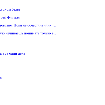
журном белье
воей фигуры
тцовстве. Пока не осчастливили»:…
орую начинаешь понимать только в…
та за один день
нт