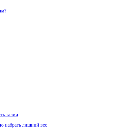
им?
сть талии
но набрать лишний вес