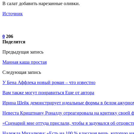
В салат добавить нарезанные оливки.
Источник
0
206
Поделится
Предыдущая запись
Манная каша простая
Следующая запись
У Бена Аффлека новый роман – что известно
Вам также могут понравиться
Еще от автора
Ирина Шейк демонстрирует идеальные формы в белом ажурном
Невеста Криштиану Роналду отреагировала на критику своей 
«Сценарий мне оттуда прислали, чтобы я задумался об отцовст
Надежда Михалкова: «Есть на 100 % классная вещь, которую 