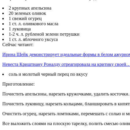
2 крупных апельсина
20 зеленых оливок
1 свежий огурец
1 ст. л. оливкового масла
1 луковица
1-2 ч. л. рубленой зелени петрушки
1 ст. л. яблочного уксуса
Сейчас читают:
Ирина Шейк демонстрирует идеальные формы в белом ажурн
Невеста Криштиану Роналду отреагировала на критику своей
соль и молотый черный перец по вкусу
Приготовление:
Почистить апельсины, нарезать кружочками, удалить косточки.
Почистить луковицу, нарезать кольцами, бланшировать в кипят
Очистить огурец, нарезать ломтиками, перемешать с солью и 
Все выложить слоями на плоскую тарелку, полить смесью олив