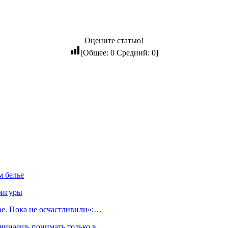
Оцените статью!
[Общее:
0
Средний:
0
]
 белье
фигуры
ве. Пока не осчастливили»:…
начинаешь понимать только в…