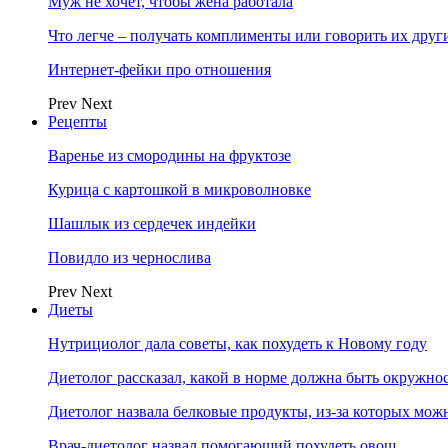
Муж не хочет, чтобы жена работала
Что легче – получать комплименты или говорить их друг
Интернет-фейки про отношения
Prev
Next
Рецепты
Варенье из смородины на фруктозе
Курица с картошкой в микроволновке
Шашлык из сердечек индейки
Повидло из чернослива
Prev
Next
Диеты
Нутрициолог дала советы, как похудеть к Новому году
Диетолог рассказал, какой в норме должна быть окружно
Диетолог назвала белковые продукты, из-за которых мож
Врач-диетолог назвал помогающий похудеть овощ